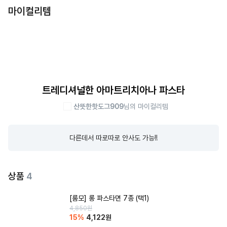
마이컬리템
트레디셔널한 아마트리치아나 파스타
산뜻한핫도그909
님의 마이컬리템
다른데서 따로따로 안사도 가능!!
상품
4
[룸모] 롱 파스타면 7종 (택1)
4,850
원
15
%
4,122
원