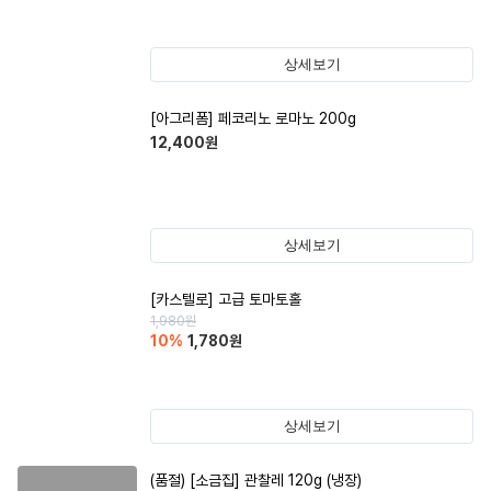
상세보기
[아그리폼] 페코리노 로마노 200g
12,400
원
상세보기
[카스텔로] 고급 토마토홀
1,980
원
10
%
1,780
원
상세보기
(품절)
[소금집] 관찰레 120g (냉장)