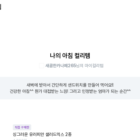
템
나의 아침 컬리템
새콤한카나페265
님의 마이컬리템
새벽에 받아서 간단하게 샌드위치를 만들어 먹어요!!

건강한 아침^^ 뭔가 대접받는 느낌! 그리고 인정받는 엄마가 되는 순간^^
직접 구매한
싱그러운 유러피안 샐러드믹스 2종