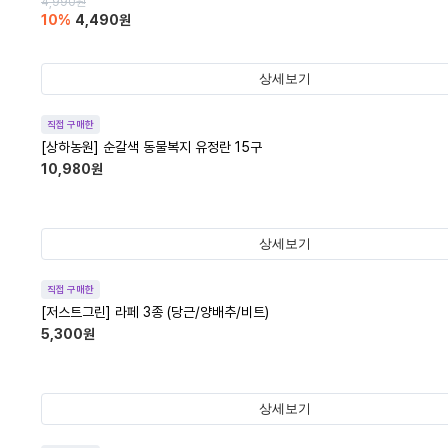
4,990
원
10
%
4,490
원
상세보기
직접 구매한
[상하농원] 순갈색 동물복지 유정란 15구
10,980
원
상세보기
직접 구매한
[저스트그린] 라페 3종 (당근/양배추/비트)
5,300
원
상세보기