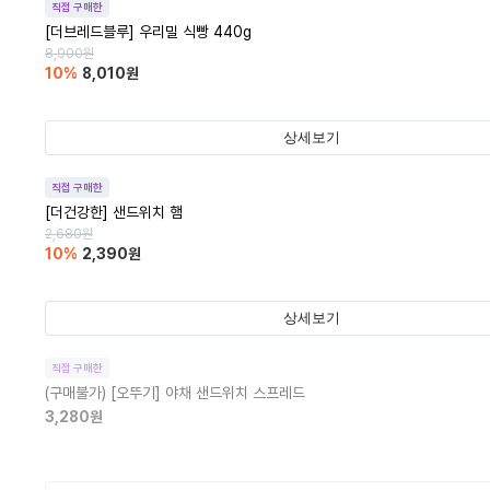
직접 구매한
[더브레드블루] 우리밀 식빵 440g
8,900
원
10
%
8,010
원
상세보기
직접 구매한
[더건강한] 샌드위치 햄
2,680
원
10
%
2,390
원
상세보기
직접 구매한
(구매불가)
[오뚜기] 야채 샌드위치 스프레드
3,280
원