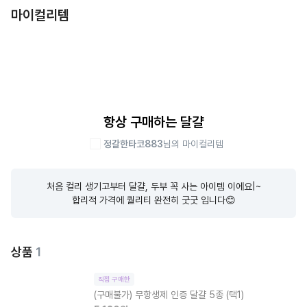
마이컬리템
항상 구매하는 달걀
정갈한타코883
님의 마이컬리템
처음 컬리 생기고부터 달걀, 두부 꼭 사는 아이템 이에요|~

합리적 가격에 퀄리티 완전히 굿굿 입니다😊
상품
1
직접 구매한
(구매불가)
무항생제 인증 달걀 5종 (택1)