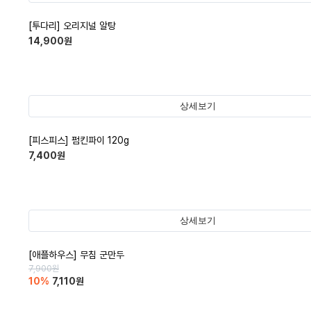
[투다리] 오리지널 알탕
14,900
원
상세보기
[피스피스] 펌킨파이 120g
7,400
원
상세보기
[애플하우스] 무침 군만두
7,900
원
10
%
7,110
원