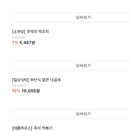
상세보기
[소부당] 추억의 떡꼬치
5,900
원
7
%
5,487
원
상세보기
[일상식탁] 부산식 얼큰 낙곱새
18,900
원
15
%
16,065
원
상세보기
[애플하우스] 즉석 떡볶기