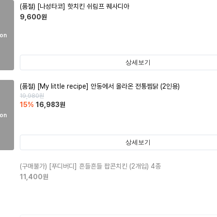
(품절)
[나성타코] 핫치킨 쉬림프 퀘사디아
9,600
원
on
상세보기
(품절)
[My little recipe] 안동에서 올라온 전통찜닭 (2인용)
19,980
원
15
%
16,983
원
on
상세보기
(구매불가)
[푸디버디] 흔들흔들 팝콘치킨 (2개입) 4종
11,400
원