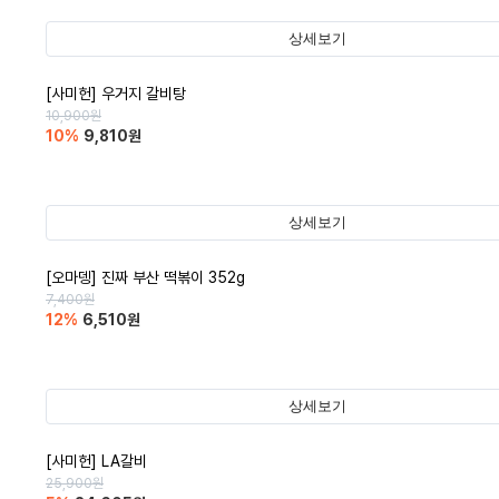
상세보기
[사미헌] 우거지 갈비탕
10,900
원
10
%
9,810
원
상세보기
[오마뎅] 진짜 부산 떡볶이 352g
7,400
원
12
%
6,510
원
상세보기
[사미헌] LA갈비
25,900
원