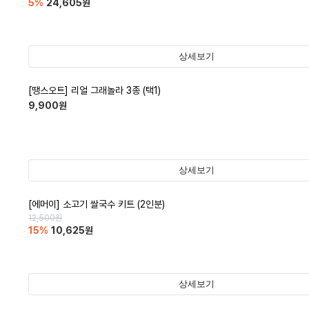
5
%
24,605
원
상세보기
[땡스오트] 리얼 그래놀라 3종 (택1)
9,900
원
상세보기
[에머이] 소고기 쌀국수 키트 (2인분)
12,500
원
15
%
10,625
원
상세보기