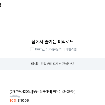
템
집에서 즐기는 미식로드
kurly_lounge
님의 마이컬리템
미쉐린 맛집부터 휴게소 간식까지!
[2개구매시20%][부산 상국이네] 떡볶이 (2~3인분)
9,000
원
10
%
8,100
원