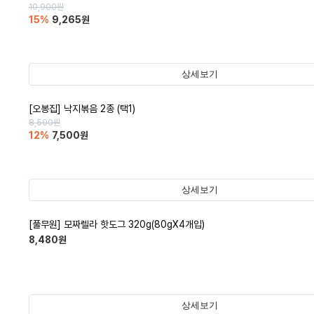
10,900
원
15
%
9,265
원
상세보기
[오봉집] 낙지볶음 2종 (택1)
8,590
원
12
%
7,500
원
상세보기
[풀무원] 모짜렐라 핫도그 320g(80gX4개입)
8,480
원
상세보기