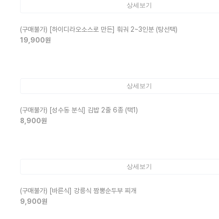
상세보기
(구매불가)
[하이디라오소스로 만든] 훠궈 2~3인분 (탕선택)
19,900
원
상세보기
(구매불가)
[성수동 분식] 김밥 2줄 6종 (택1)
8,900
원
상세보기
(구매불가)
[바른식] 강릉식 짬뽕순두부 찌개
9,900
원