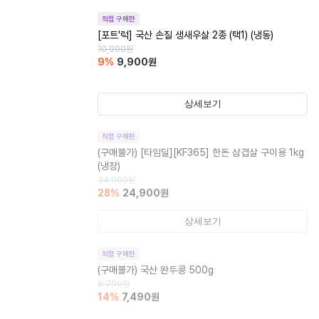
직접 구매한
[포트'럭] 국산 손질 생새우살 2종 (택1) (냉동)
10,900
원
9
%
9,900
원
상세보기
직접 구매한
(구매불가)
[타임딜][KF365] 한돈 삼겹살 구이용 1kg
(냉장)
34,900
원
28
%
24,900
원
상세보기
직접 구매한
(구매불가)
국산 완두콩 500g
8,790
원
14
%
7,490
원