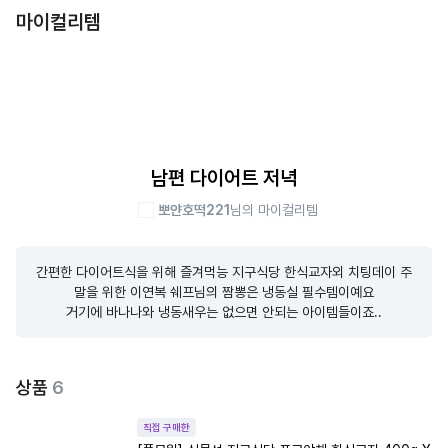
마이컬리템
남편 다이어트 저녁
뽀얀호떡221
님의 마이컬리템
간편한 다이어트식을 위해 즐겨먹능 지구식당 한식교자외 치팅데이 주
말을 위한 이연복 쉐프님의 짬뽕은 냉동실 필수템이예요

거기에 바나나와 냉동새우는 없으면 안되는 아이템들이죠..
상품
6
직접 구매한