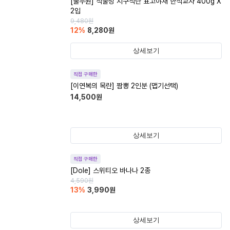
[풀무원] 식물성 지구식단 표고야채 한식교자 400g X
2입
9,480
원
12
%
8,280
원
상세보기
직접 구매한
[이연복의 목란] 짬뽕 2인분 (맵기선택)
14,500
원
상세보기
직접 구매한
[Dole] 스위티오 바나나 2종
4,590
원
13
%
3,990
원
상세보기