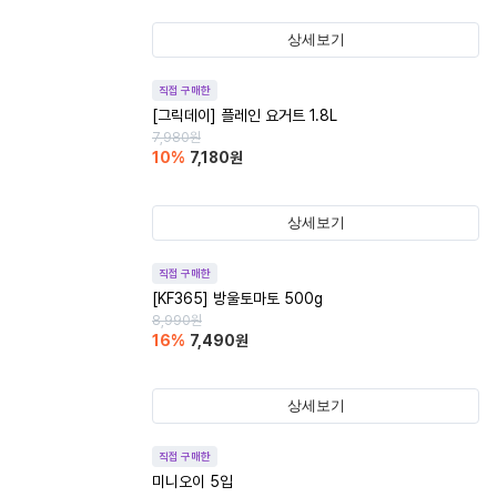
상세보기
직접 구매한
[그릭데이] 플레인 요거트 1.8L
7,980
원
10
%
7,180
원
상세보기
직접 구매한
[KF365] 방울토마토 500g
8,990
원
16
%
7,490
원
상세보기
직접 구매한
미니오이 5입