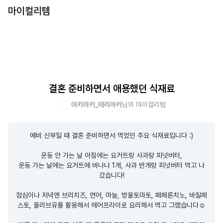
마이컬리템
결혼 준비하면서 애용했던 식재료
아키아키_테리아키
님의 마이컬리템
예비 신부일 때 결혼 준비하면서 먹었던 주요 식재료입니다 :)

운동 안 가는 날 아침에는 요거트랑 사과랑 피넛버터,

운동 가는 날에는 요거트에 바나나 1개, 사과 반개랑 피넛버터 먹고 나
갔습니다!

점심이나 저녁엔 브리치즈, 연어, 마늘, 방울토마토, 페페론치노, 바질페
스토, 올리브유를 활용해서 에어프라이로 요리해서 먹고 그랬습니다☺️
