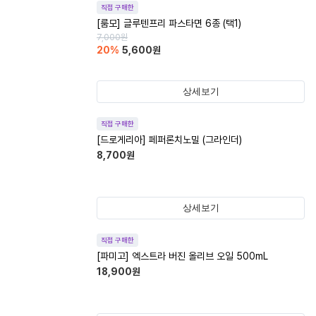
직접 구매한
[룸모] 글루텐프리 파스타면 6종 (택1)
7,000
원
20
%
5,600
원
상세보기
직접 구매한
[드로게리아] 페퍼론치노밀 (그라인더)
8,700
원
상세보기
직접 구매한
[파미고] 엑스트라 버진 올리브 오일 500mL
18,900
원