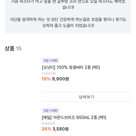
가끔 파스타가 먹고 싶을 땐 글루텐 프리 면으로 오일 파스타도 해먹었
습니다!

식단을 엄격하게 하는 것 보단 건강하게 먹는걸로 초점을 뒀더니 붓기도 
오히려 줄고 도움이 되었습니다!
상품
15
직접 구매한
[오넛티] 100% 땅콩버터 2종 (택1)
11,900
원
16
%
9,900
원
상세보기
직접 구매한
[매일] 아몬드브리즈 950mL 2종 (택1)
4,880
원
26
%
3,580
원