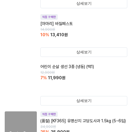
상세보기
직접 구매한
[마마리] 바질페스토
14,900
원
10
%
13,410
원
상세보기
어린이 순살 생선 3종 (냉동) (택1)
12,900
원
7
%
11,990
원
상세보기
직접 구매한
(품절)
[KF365] 유명산지 고당도사과 1.5kg (5~6입)
34,900
원