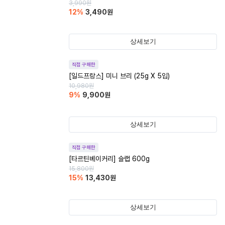
3,990
원
12
%
3,490
원
상세보기
직접 구매한
[일드프랑스] 미니 브리 (25g X 5입)
10,980
원
9
%
9,900
원
상세보기
직접 구매한
[타르틴베이커리] 슬랩 600g
15,800
원
15
%
13,430
원
상세보기