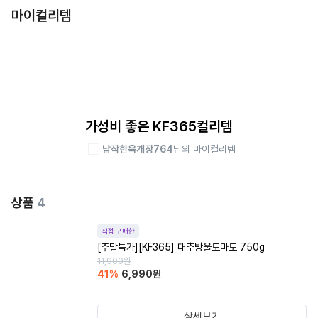
마이컬리템
가성비 좋은 KF365컬리템
납작한육개장764
님의 마이컬리템
상품
4
직접 구매한
[주말특가][KF365] 대추방울토마토 750g
11,900
원
41
%
6,990
원
상세보기