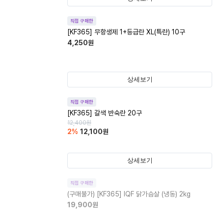
직접 구매한
[KF365] 무항생제 1+등급란 XL(특란) 10구
4,250
원
상세보기
직접 구매한
[KF365] 갈색 반숙란 20구
12,400
원
2
%
12,100
원
상세보기
직접 구매한
(구매불가)
[KF365] IQF 닭가슴살 (냉동) 2kg
19,900
원