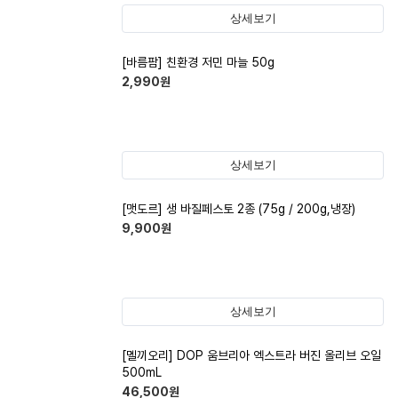
상세보기
[바름팜] 친환경 저민 마늘 50g
2,990
원
상세보기
[맷도르] 생 바질페스토 2종 (75g / 200g,냉장)
9,900
원
상세보기
[멜끼오리] DOP 움브리아 엑스트라 버진 올리브 오일
500mL
46,500
원