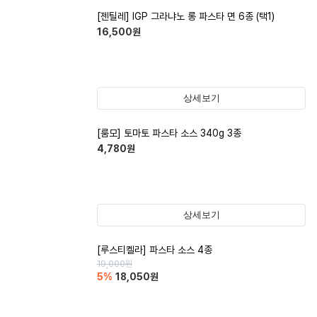
[젠틸레] IGP 그라냐노 롱 파스타 면 6종 (택1)
16,500
원
상세보기
[룸모] 토마토 파스타 소스 340g 3종
4,780
원
상세보기
[루스티켈라] 파스타 소스 4종
19,000
원
5
%
18,050
원