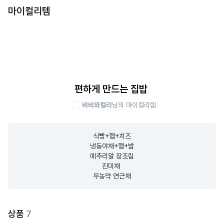
마이컬리템
편하게 만드는 집밥
비비와컬리
님의 마이컬리템
식빵+햄+치즈

냉동야채+햄+밥

메추리알 장조림

진미채 

무농약 연근채
상품
7