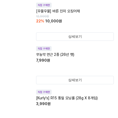
직접 구매한
[우물우물] 바른 진미 오징어채
12,900
원
22
%
10,000
원
상세보기
직접 구매한
무농약 연근 2종 (26년 햇)
7,990
원
상세보기
직접 구매한
[Kurly's] R15 통밀 모닝롤 (28g X 8개입)
3,990
원