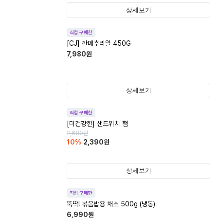
상세보기
직접 구매한
[CJ] 깐메추리알 450G
7,980
원
상세보기
직접 구매한
[더건강한] 샌드위치 햄
2,680
원
10
%
2,390
원
상세보기
직접 구매한
뚝딱! 볶음밥용 채소 500g (냉동)
6,990
원