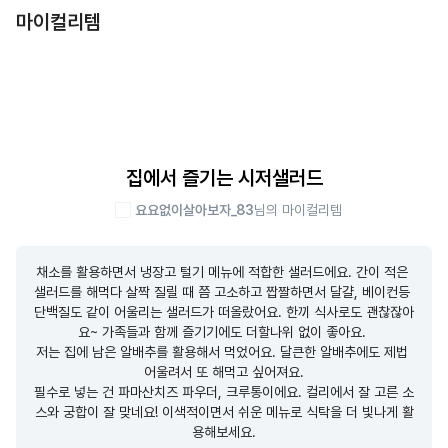
마이컬리템
집에서 즐기는 시저샐러드
요요없이살아보자_83
님의 마이컬리템
채소를 활용하면서 냉장고 털기 메뉴에 적합한 샐러드에요. 간이 적은 
샐러드를 해먹다 살짝 질릴 때 쯤 고소하고 짭짤하면서 달걀, 베이컨등 
단백질도 같이 어울리는 샐러드가 떠올랐어요. 한끼 식사로도 괜찮잖아
요~ 가족들과 함께 즐기기에도 더할나위 없이 좋아요. 

저는 집에 남은 알배추를 활용해서 먹었어요. 달큰한 알배추에도 제법 
어울려서 또 해먹고 싶어져요.

필수로 넣는 건 파마산치즈 파우더, 크루통이에요. 컬리에서 잘 고른 소
스와 궁합이 잘 맞네요! 이색적이면서 쉬운 메뉴로 식탁을 더 빛나게 활
용해보세요.