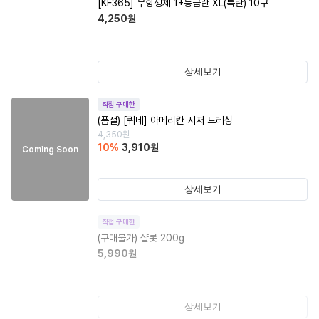
[KF365] 무항생제 1+등급란 XL(특란) 10구
4,250
원
상세보기
직접 구매한
(품절)
[퀴네] 아메리칸 시저 드레싱
4,350
원
10
%
3,910
원
Coming Soon
상세보기
직접 구매한
(구매불가)
샬롯 200g
5,990
원
상세보기