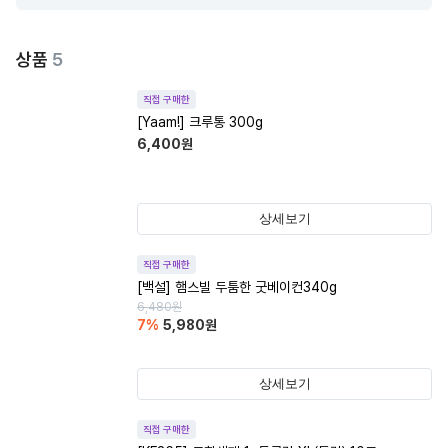
상품
5
직접 구매한
[Yaam!] 크루통 300g
6,400
원
상세보기
직접 구매한
[백설] 햄스빌 두툼한 굿베이컨340g
6,480
원
7
%
5,980
원
상세보기
직접 구매한