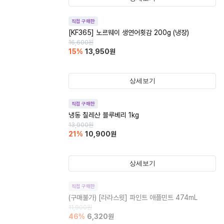
직접 구매한
[KF365] 노르웨이 생연어횟감 200g (냉장)
16,600
원
15
%
13,950
원
상세보기
직접 구매한
냉동 칠레산 블루베리 1kg
13,900
원
21
%
10,900
원
상세보기
직접 구매한
(구매불가)
[라라스윗] 파인트 애플민트 474mL
11,900
원
46
%
6,320
원