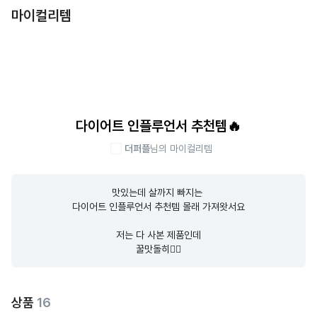
마이컬리템
다이어트 인플루언서 추천템🔥
더퍼플
님의 마이컬리템
맛있는데 살까지 빠지는 

다이어트 인플루언서 추천템 몰래 가져왓서요

저는 다 사본 제품인데

꿀맛돌히❤️‍🔥
상품
16