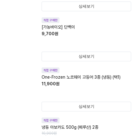
상세보기
직접 구매한
[가농바이오] 단백이
9,700
원
상세보기
직접 구매한
One-Frozen 노르웨이 고등어 3종 (냉동) (택1)
11,900
원
상세보기
직접 구매한
냉동 아보카도 500g (페루산) 2종
10,900
원