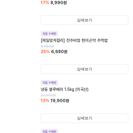
17
%
8,990
원
상세보기
직접 구매한
[제일맞게컬리] 전주비빔 현미곤약 주먹밥
8,980
원
25
%
6,680
원
상세보기
직접 구매한
냉동 블루베리 1.5kg (미국산)
22,900
원
13
%
19,900
원
상세보기
직접 구매한