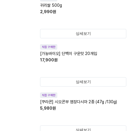
귀리쌀 500g
2,990
원
상세보기
직접 구매한
[가농바이오] 단백이 구운맛 20개입
17,900
원
상세보기
직접 구매한
[쿠라콘] 시오콘부 염장다시마 2종 (47g /130g)
5,980
원
상세보기