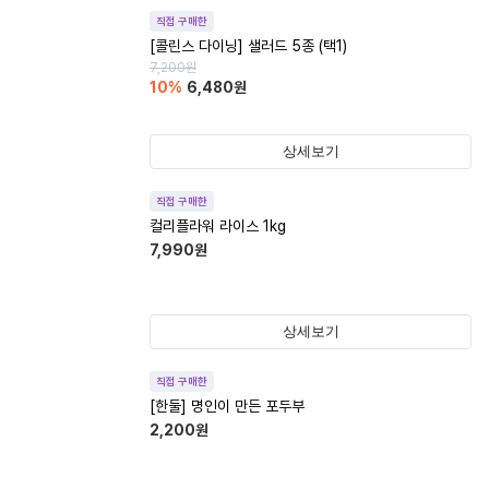
직접 구매한
[콜린스 다이닝] 샐러드 5종 (택1)
7,200
원
10
%
6,480
원
상세보기
직접 구매한
컬리플라워 라이스 1kg
7,990
원
상세보기
직접 구매한
[한둘] 명인이 만든 포두부
2,200
원