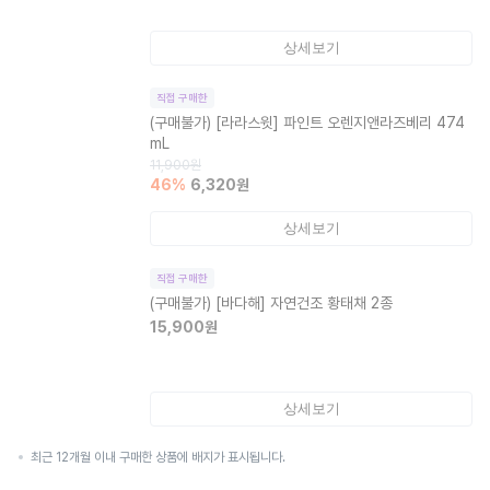
상세보기
직접 구매한
(구매불가)
[라라스윗] 파인트 오렌지앤라즈베리 474
mL
11,900
원
46
%
6,320
원
상세보기
직접 구매한
(구매불가)
[바다해] 자연건조 황태채 2종
15,900
원
상세보기
최근 12개월 이내 구매한 상품에 배지가 표시됩니다.