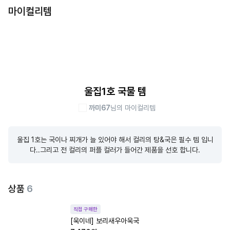
마이컬리템
울집1호 국물 템
까미67
님의 마이컬리템
울집 1호는 국이나 찌개가 늘 있어야 해서 컬리의 탕&국은 필수 템 입니
다..그리고 전 컬리의 퍼플 컬러가 들어간 제품을 선호 합니다.
상품
6
직접 구매한
[욱이네] 보리새우아욱국