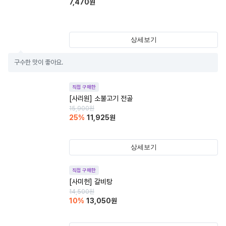
7,470
원
상세보기
구수한 맛이 좋아요.
직접 구매한
[사리원] 소불고기 전골
15,900
원
25
%
11,925
원
상세보기
직접 구매한
[사미헌] 갈비탕
14,500
원
10
%
13,050
원