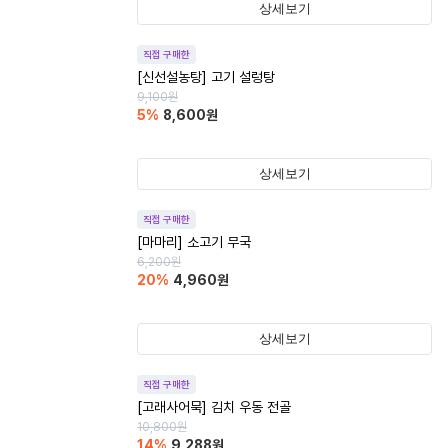
상세보기
직접 구매한
[신선설농탕] 고기 설렁탕
9,100
원
5
%
8,600
원
상세보기
직접 구매한
[마마리] 소고기 무국
6,200
원
20
%
4,960
원
상세보기
직접 구매한
[고래사어묵] 김치 우동 전골
10,800
원
14
%
9,288
원