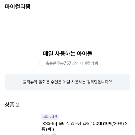
마이컬리템
매일 사용하는 아이들
촉촉한우동757
님의 마이컬리템
물티슈와 일회용 수건은 매일 사용하는 컬리템입니다^^
상품
2
직접 구매한
[KS365] 물티슈 엠보싱 캡형 100매 (10팩/20팩) 2
종 (택1)