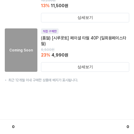
13,250
원
13
%
11,500
원
상세보기
직접 구매한
(품절)
[시루콧토] 페이셜 타월 40P (일회용페이스타
월)
6,500
원
Coming Soon
23
%
4,990
원
상세보기
최근 12개월 이내 구매한 상품에 배지가 표시됩니다.
0
0