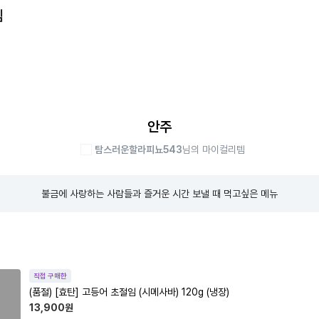
템
안주
탐스러운할라피뇨543
님의 마이컬리템
불금에 사랑하는 사람들과 즐거운 시간 보낼 때 먹고싶은 메뉴
직접 구매한
(품절)
[효탄] 고등어 초절임 (시메사바) 120g (냉장)
13,900
원