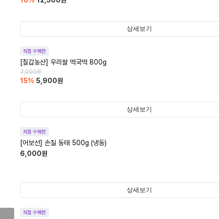
10
%
12,500
원
상세보기
직접 구매한
[칠갑농산] 우리쌀 떡국떡 800g
7,000
원
15
%
5,900
원
상세보기
직접 구매한
[어보선] 손질 동태 500g (냉동)
6,000
원
상세보기
직접 구매한