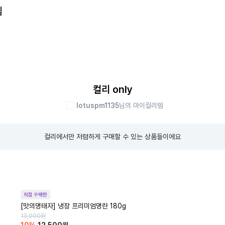
템
컬리 only
lotuspm1135
님의 마이컬리템
컬리에서만 저렴하게 구매할 수 있는 상품들이에요
직접 구매한
[맛의명태자] 냉장 프리미엄명란 180g
13,900
원