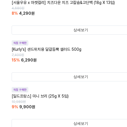
[서울우유 x 마켓컬리] 치즈다운 치즈 고칼슘&고단백 (18g X 13입)
4,680
원
8
%
4,290
원
상세보기
직접 구매한
[Kurly's] 샌드위치용 달걀듬뿍 샐러드 500g
7,400
원
15
%
6,290
원
상세보기
직접 구매한
[일드프랑스] 미니 브리 (25g X 5입)
10,980
원
9
%
9,900
원
상세보기