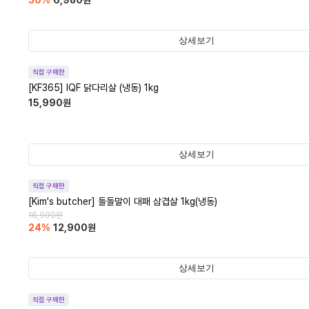
30
%
6,980
원
상세보기
직접 구매한
[KF365] IQF 닭다리살 (냉동) 1kg
15,990
원
상세보기
직접 구매한
[Kim's butcher] 돌돌말이 대패 삼겹살 1kg(냉동)
16,990
원
24
%
12,900
원
상세보기
직접 구매한