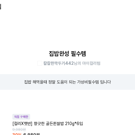
템
집밥완성 필수템
칼칼한깍두기442
님의 마이컬리템
집밥 해먹을때 정말 도움이 되는 가성비필수템 입니다
직접 구매한
[컬리X햇반] 향긋한 골든퀸쌀밥 210g*6입
9,980
원