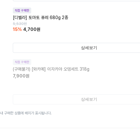
직접 구매한
[디벨라] 토마토 퓨레 680g 2종
5,530
원
15
%
4,700
원
상세보기
직접 구매한
(구매불가)
[와카메] 이자카야 오뎅세트 318g
7,900
원
상세보기
이내 구매한 상품에 배지가 표시됩니다.