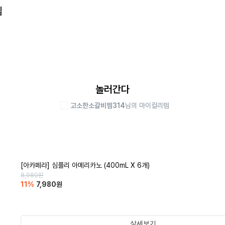
템
놀러간다
고소한소갈비찜314
님의 마이컬리템
[아카페라] 심플리 아메리카노 (400mL X 6개)
8,980
원
11
%
7,980
원
상세보기