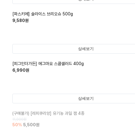
[파스키에] 슬라이스 브리오슈 500g
9,580
원
상세보기
[피그인더가든] 에그마요 스쿱샐러드 400g
6,990
원
상세보기
(구매불가)
[레피큐리앙] 유기농 과일 잼 4종
11,000
원
50
%
5,500
원