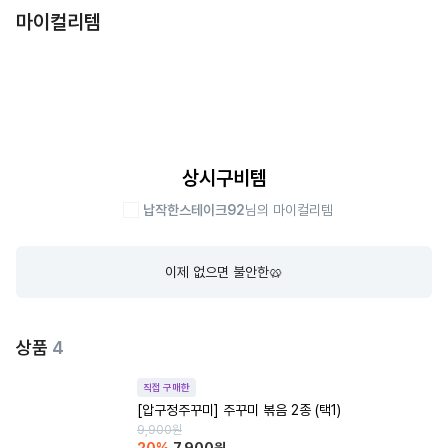
마이컬리템
상시구비템
납작한스테이크92
님의 마이컬리템
이제 없으면 불안한🥨
상품
4
직접 구매한
[압구정주꾸미] 주꾸미 볶음 2종 (택1)
9,900
원