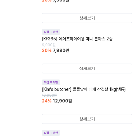
20
%
7,900
원
상세보기
직접 구매한
[KF365] 에어프라이어용 미니 돈까스 2종
9,990
원
20
%
7,990
원
상세보기
직접 구매한
[Kim's butcher] 돌돌말이 대패 삼겹살 1kg(냉동)
16,990
원
24
%
12,900
원
상세보기
직접 구매한