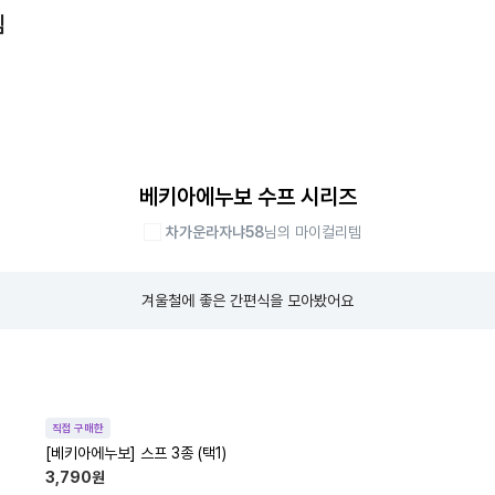
템
베키아에누보 수프 시리즈
차가운라자냐58
님의 마이컬리템
겨울철에 좋은 간편식을 모아봤어요
직접 구매한
[베키아에누보] 스프 3종 (택1)
3,790
원