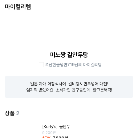
마이컬리템
미노짱 갈만두탕
폭신한물냉면719
님의 마이컬리템
일본 자매 아침식사에  갈비탕& 만두넣어 대접!

엄지척 받았어요  소식가인 친구들인데  한그릇뚝딱!
상품
2
[Kurly's] 물만두
9,200
원