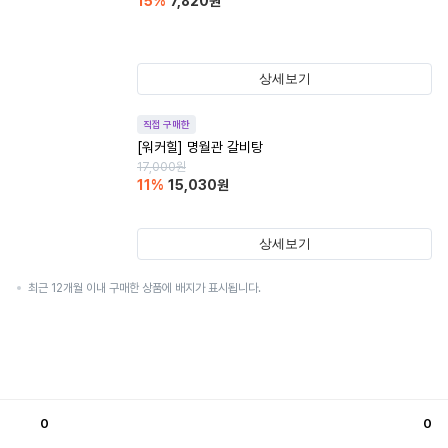
15
%
7,820
원
상세보기
직접 구매한
[워커힐] 명월관 갈비탕
17,000
원
11
%
15,030
원
상세보기
최근 12개월 이내 구매한 상품에 배지가 표시됩니다.
0
0