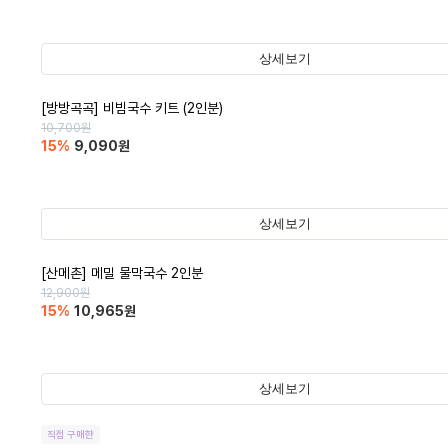
상세보기
[방방곡곡] 비빔국수 키트 (2인분)
10,700
원
15
%
9,090
원
상세보기
[산메촌] 메밀 물막국수 2인분
12,900
원
15
%
10,965
원
상세보기
직접 구매한