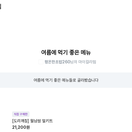
템
여름에 먹기 좋은 메뉴
평온한초밥260
님의 마이컬리템
여름에 먹기 좋은 메뉴들로 골라봤습니다
직접 구매한
[도리깨침] 월남쌈 밀키트
21,200
원