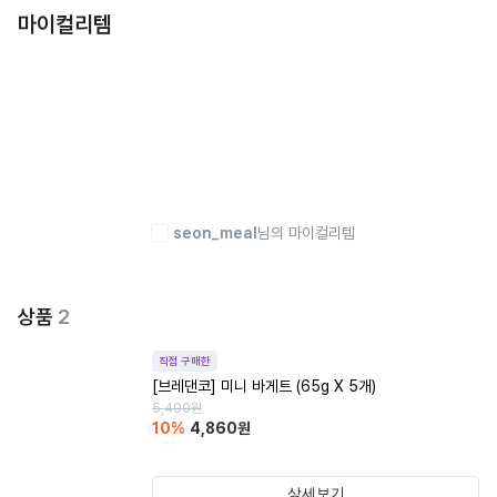
마이컬리템
seon_meal
님의 마이컬리템
상품
2
직접 구매한
[브레댄코] 미니 바게트 (65g X 5개)
5,400
원
10
%
4,860
원
상세보기