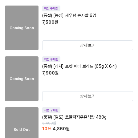
직접 구매한
(품절)
[농심] 새우탕 큰사발 6입
7,500
원
Coming Soon
상세보기
직접 구매한
(품절)
[리치] 포켓 피타 브레드 (65g X 6개)
7,900
원
Coming Soon
상세보기
직접 구매한
(품절)
[밀도] 로얄저지우유식빵 480g
5,400
원
10
%
4,860
원
Sold Out