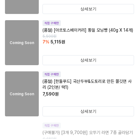
상세보기
직접 구매한
(품절)
[아르토스베이커리] 통밀 모닝빵 (40g X 14개)
5,500
원
7
%
5,115
원
Coming Soon
상세보기
직접 구매한
(품절)
[한둘푸드] 국산두부&도토리로 만든 쫄깃면 사
리 (2인분/ 택1)
7,590
원
Coming Soon
상세보기
직접 구매한
(구매불가)
[3개 9,700원] 오뚜기 라면 7종 골라담기
4,480
원