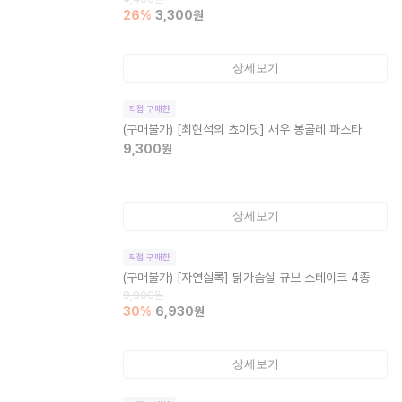
26
%
3,300
원
상세보기
직접 구매한
(구매불가)
[최현석의 쵸이닷] 새우 봉골레 파스타
9,300
원
상세보기
직접 구매한
(구매불가)
[자연실록] 닭가슴살 큐브 스테이크 4종
9,900
원
30
%
6,930
원
상세보기