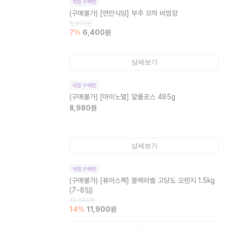
직접 구매한
(구매불가)
[연안식당] 부추 꼬막 비빔장
6,900
원
7
%
6,400
원
상세보기
직접 구매한
(구매불가)
[마이노멀] 알룰로스 485g
8,980
원
상세보기
직접 구매한
(구매불가)
[퓨어스펙] 블랙라벨 고당도 오렌지 1.5kg
(7~8입)
13,900
원
14
%
11,900
원