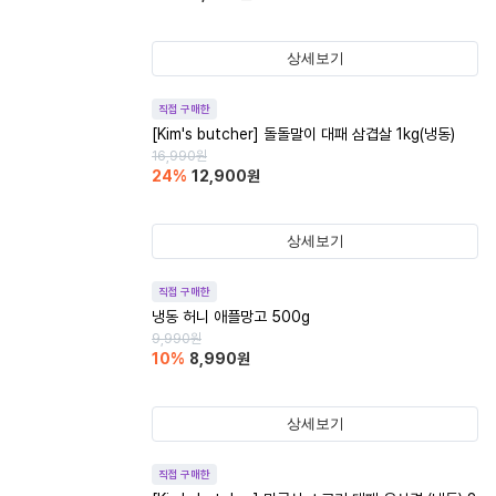
상세보기
직접 구매한
[Kim's butcher] 돌돌말이 대패 삼겹살 1kg(냉동)
16,990
원
24
%
12,900
원
상세보기
직접 구매한
냉동 허니 애플망고 500g
9,990
원
10
%
8,990
원
상세보기
직접 구매한