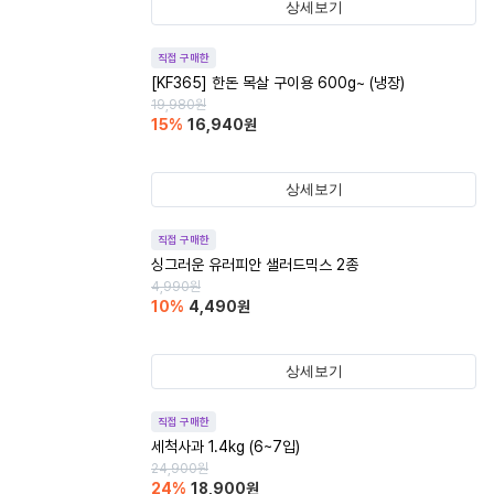
상세보기
직접 구매한
[KF365] 한돈 목살 구이용 600g~ (냉장)
19,980
원
15
%
16,940
원
상세보기
직접 구매한
싱그러운 유러피안 샐러드믹스 2종
4,990
원
10
%
4,490
원
상세보기
직접 구매한
세척사과 1.4kg (6~7입)
24,900
원
24
%
18,900
원