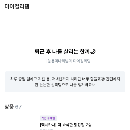
마이컬리템
퇴근 후 나를 살리는 한끼🌙
능동미나리
님의 마이컬리템
하루 종일 일하고 지친 몸, 저녁밥까지 차리긴 너무 힘들죠🥲 간편하지
만 든든한 컬리템으로 나를 챙겨봐요✨
상품
67
직접 구매한
[멕시카나] 더 바삭한 닭강정 2종