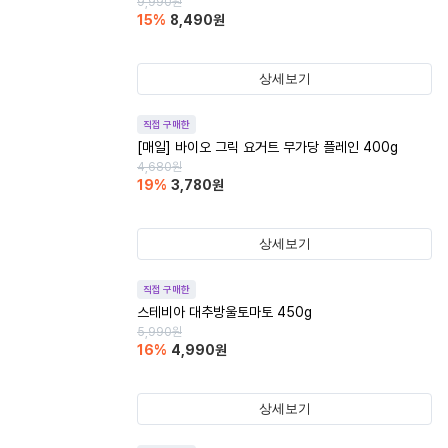
9,990
원
15
%
8,490
원
상세보기
직접 구매한
[매일] 바이오 그릭 요거트 무가당 플레인 400g
4,680
원
19
%
3,780
원
상세보기
직접 구매한
스테비아 대추방울토마토 450g
5,990
원
16
%
4,990
원
상세보기