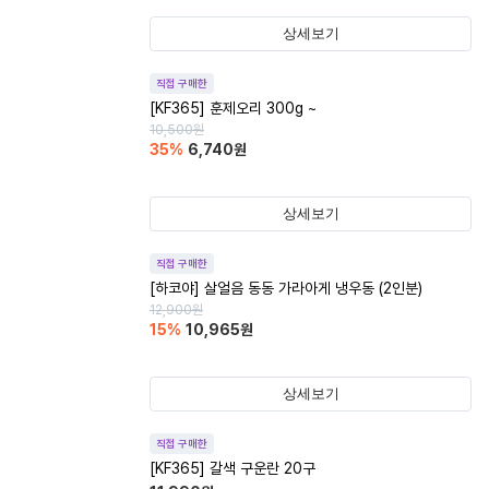
상세보기
직접 구매한
[KF365] 훈제오리 300g ~
10,500
원
35
%
6,740
원
상세보기
직접 구매한
[하코야] 살얼음 동동 가라아게 냉우동 (2인분)
12,900
원
15
%
10,965
원
상세보기
직접 구매한
[KF365] 갈색 구운란 20구