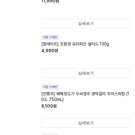
11,990
원
상세보기
직접 구매한
[팜에이트] 친환경 유러피안 샐러드 130g
4,990
원
상세보기
직접 구매한
[전통주] 배혜정도가 우곡생주 생막걸리 무아스파탐 (1
0도 750mL)
8,100
원
상세보기