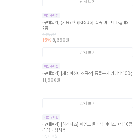
상세보기
직접 구매한
(구매불가)
(사용안함)[KF365] 실속 바나나 1kg내외
2종
4,390
원
15
%
3,690
원
상세보기
직접 구매한
(구매불가)
[제주아침미소목장] 동물복지 카이막 100g
11,900
원
상세보기
직접 구매한
(구매불가)
[하겐다즈] 파인트 클래식 아이스크림 10종
(택1) - 상시용
17,900
원