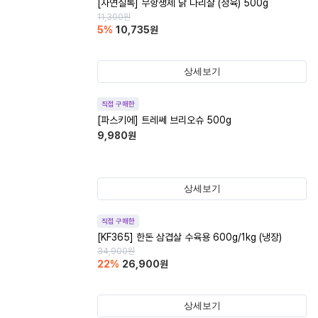
[자연실록] 무항생제 닭 다리살 (정육) 500g
11,300
원
5
%
10,735
원
상세보기
직접 구매한
[파스키에] 트레쎄 브리오슈 500g
9,980
원
상세보기
직접 구매한
[KF365] 한돈 삼겹살 수육용 600g/1kg (냉장)
34,900
원
22
%
26,900
원
상세보기