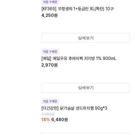
직접 구매한
[KF365] 무항생제 1+등급란 XL(특란) 10구
4,250
원
상세보기
직접 구매한
[매일] 매일우유 후레쉬팩 저지방 1% 900mL
2,970
원
상세보기
직접 구매한
[더건강한] 닭가슴살 샌드위치햄 90g*3
7,980
원
18
%
6,480
원