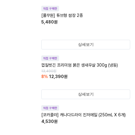
직접 구매한
[풀무원] 튜브형 쌈장 2종
5,480
원
상세보기
직접 구매한
껍질벗긴 프리미엄 붉은 생새우살 300g (냉동)
13,490
원
8
%
12,390
원
상세보기
직접 구매한
[코카콜라] 캐나다드라이 진저에일 (250mL X 6개)
4,530
원