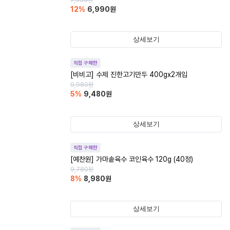
7,990
원
12
%
6,990
원
상세보기
직접 구매한
[비비고] 수제 진한고기만두 400gx2개입
9,980
원
5
%
9,480
원
상세보기
직접 구매한
[예찬원] 가마솥육수 코인육수 120g (40정)
9,780
원
8
%
8,980
원
상세보기