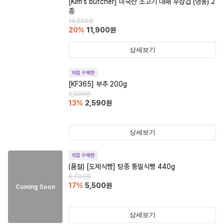
[Kim's butcher] 미국산 소고기 대패 우삼겹 (냉동) 2
종
14,900
원
20
%
11,900
원
상세보기
직접 구매한
[KF365] 부추 200g
2,990
원
13
%
2,590
원
상세보기
직접 구매한
(품절)
[도제식빵] 탕종 통밀식빵 440g
6,700
원
17
%
5,500
원
Coming Soon
상세보기