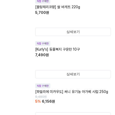
직접 구매한
[블랑제리코팡] 쌀 바게트 220g
5,700
원
상세보기
직접 구매한
[Kurly's] 동물복지 구운란 10구
7,490
원
상세보기
직접 구매한
[파밀리에 미카우도] 써니 유기농 아가베 시럽 250g
6,480
원
5
%
6,156
원