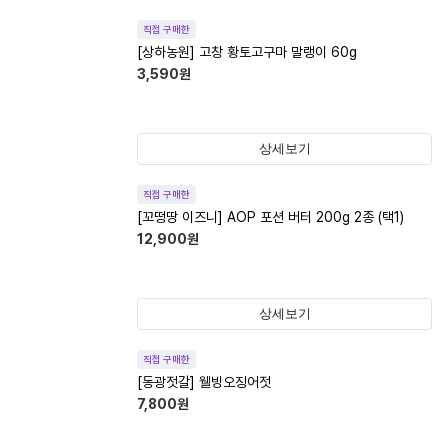
직접 구매한
[상하농원] 고창 황토고구마 말랭이 60g
3,590
원
상세보기
직접 구매한
[꼬떵땅 이즈니] AOP 포션 버터 200g 2종 (택1)
12,900
원
상세보기
직접 구매한
[동광젓갈] 웰빙오징어젓
7,800
원