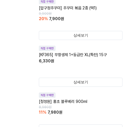
직접 구매한
[압구정주꾸미] 주꾸미 볶음 2종 (택1)
9,900
원
20
%
7,900
원
상세보기
직접 구매한
[KF365] 무항생제 1+등급란 XL(특란) 15구
6,330
원
상세보기
직접 구매한
[청정원] 홍초 블루베리 900ml
8,980
원
11
%
7,980
원