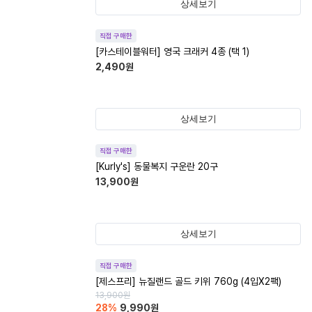
상세보기
직접 구매한
[카스테이블워터] 영국 크래커 4종 (택 1)
2,490
원
상세보기
직접 구매한
[Kurly's] 동물복지 구운란 20구
13,900
원
상세보기
직접 구매한
[제스프리] 뉴질랜드 골드 키위 760g (4입X2팩)
13,900
원
28
%
9,990
원