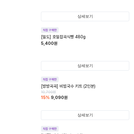
상세보기
직접 구매한
[밀도] 호밀잡곡식빵 480g
5,400
원
상세보기
직접 구매한
[방방곡곡] 비빔국수 키트 (2인분)
10,700
원
15
%
9,090
원
상세보기
직접 구매한