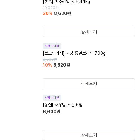
[본죽] 메추리알 장조림 1kg
10,900
원
20
%
8,680
원
상세보기
직접 구매한
[브로드카세] 저당 통밀브레드 700g
9,800
원
10
%
8,820
원
상세보기
직접 구매한
[농심] 새우탕 소컵 6입
6,600
원
상세보기