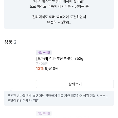
“나의 베스트 떡볶이 레시피 찾아염” 

으로 아직도 떡볶이 레시피를 사냥하는 중

컬리에서도 여러 떡볶이에 도전하면서

여전히 사냥ing..
상품
2
직접 구매한
[오마뎅] 진짜 부산 떡볶이 352g
7,400
원
12
%
6,510
원
상세보기
무조건 반나절 전에 실온에서 완벽하게 떡을 자연 해동하면 식감 원탑 & 소스는 
단맛이 간간하게 내 취향
직접 구매한