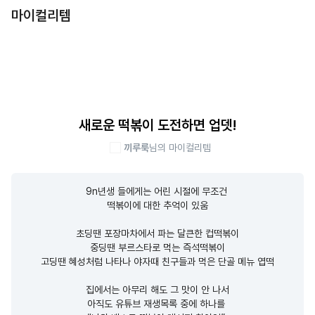
마이컬리템
새로운 떡볶이 도전하면 업뎃!
끼루룩
님의 마이컬리템
9n년생 들에게는 어린 시절에 무조건 

떡볶이에 대한 추억이 있움

초딩땐 포장마차에서 파는 달큰한 컵떡볶이

중딩땐 부르스타로 먹는 즉석떡볶이

고딩땐 혜성처럼 나타나 야자때 친구들과 먹은 단골 메뉴 엽떡

집에서는 아무리 해도 그 맛이 안 나서

아직도 유튜브 재생목록 중에 하나를 
