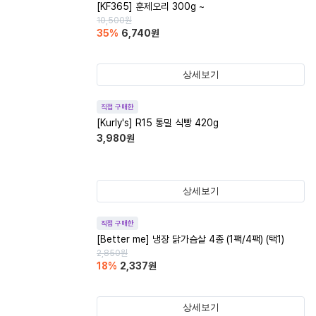
[KF365] 훈제오리 300g ~
10,500
원
35
%
6,740
원
상세보기
직접 구매한
[Kurly's] R15 통밀 식빵 420g
3,980
원
상세보기
직접 구매한
[Better me] 냉장 닭가슴살 4종 (1팩/4팩) (택1)
2,850
원
18
%
2,337
원
상세보기