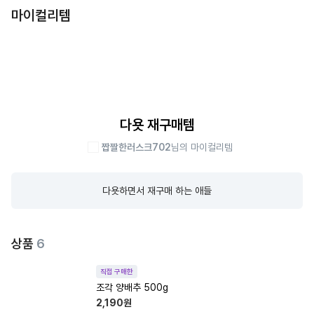
마이컬리템
다욧 재구매템
짭짤한러스크702
님의 마이컬리템
다욧하면서 재구매 하는 애들
상품
6
직접 구매한
조각 양배추 500g
2,190
원