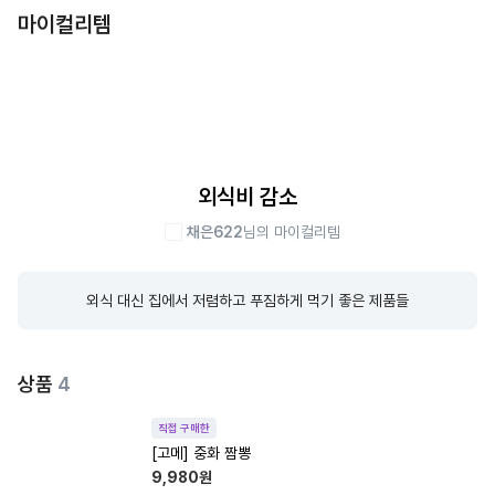
마이컬리템
외식비 감소
채은622
님의 마이컬리템
외식 대신 집에서 저렴하고 푸짐하게 먹기 좋은 제품들
상품
4
직접 구매한
[고메] 중화 짬뽕
9,980
원