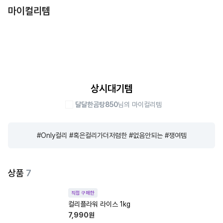
마이컬리템
상시대기템
달달한곰탕850
님의 마이컬리템
#Only컬리 #혹은컬리가더저렴한 #없음안되는 #쟁여템
상품
7
직접 구매한
컬리플라워 라이스 1kg
7,990
원