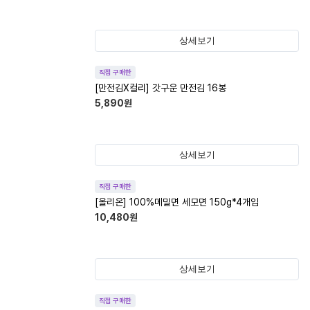
상세보기
직접 구매한
[만전김X컬리] 갓구운 만전김 16봉
5,890
원
상세보기
직접 구매한
[올리온] 100%메밀면 세모면 150g*4개입
10,480
원
상세보기
직접 구매한