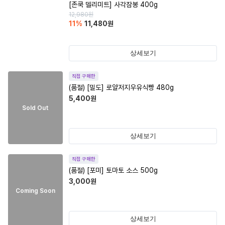
[존쿡 델리미트] 사각잠봉 400g
12,980
원
11
%
11,480
원
상세보기
직접 구매한
(품절)
[밀도] 로얄저지우유식빵 480g
5,400
원
Sold Out
상세보기
직접 구매한
(품절)
[포미] 토마토 소스 500g
3,000
원
Coming Soon
상세보기