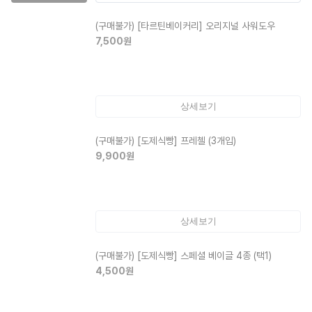
(구매불가)
[타르틴베이커리] 오리지널 사워도우
7,500
원
상세보기
(구매불가)
[도제식빵] 프레첼 (3개입)
9,900
원
상세보기
(구매불가)
[도제식빵] 스페셜 베이글 4종 (택1)
4,500
원