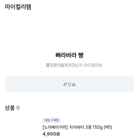
마이컬리템
빠라바라 빵
쫄깃한크림치즈3
님의 마이컬리템
🥖🍞🥨
상품
9
직접 구매한
[노아베이커리] 치아바타 3종 150g (택1)
4,900
원