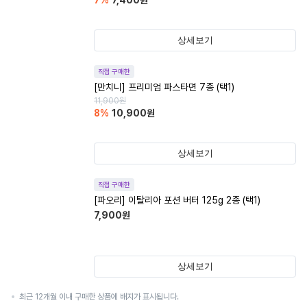
7
%
7,400
원
상세보기
직접 구매한
[만치니] 프리미엄 파스타면 7종 (택1)
11,900
원
8
%
10,900
원
상세보기
직접 구매한
[파오리] 이탈리아 포션 버터 125g 2종 (택1)
7,900
원
상세보기
최근 12개월 이내 구매한 상품에 배지가 표시됩니다.