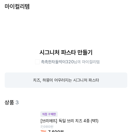
마이컬리템
시그니처 파스타 만들기
촉촉한차돌박이320
님의 마이컬리템
치즈, 하몽이 어우러지는 시그니처 파스타
상품
3
직접 구매한
[브리에뜨] 독일 브리 치즈 4종 (택1)
7,980
원