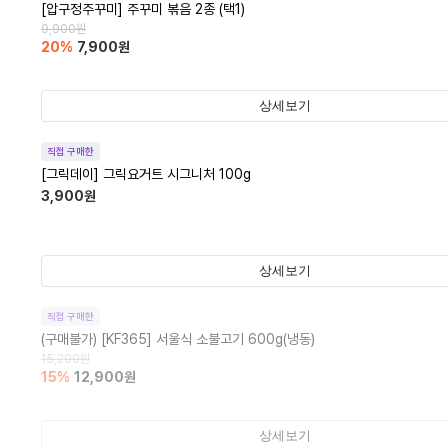
[압구정주꾸미] 주꾸미 볶음 2종 (택1)
9,900
원
20
%
7,900
원
상세보기
직접 구매한
[그릭데이] 그릭요거트 시그니처 100g
3,900
원
상세보기
직접 구매한
(구매불가)
[KF365] 서울식 소불고기 600g(냉동)
15,200
원
15
%
12,900
원
상세보기