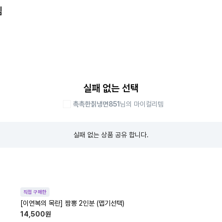
템
실패 없는 선택
촉촉한칡냉면851
님의 마이컬리템
실패 없는 상품 공유 합니다.
직접 구매한
[이연복의 목란] 짬뽕 2인분 (맵기선택)
14,500
원