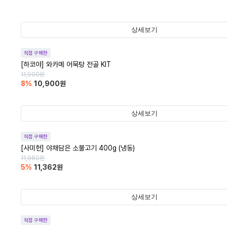
상세보기
직접 구매한
[하코야] 와카메 어묵탕 전골 KIT
11,900
원
8
%
10,900
원
상세보기
직접 구매한
[사미헌] 야채담은 소불고기 400g (냉동)
11,960
원
5
%
11,362
원
상세보기
직접 구매한