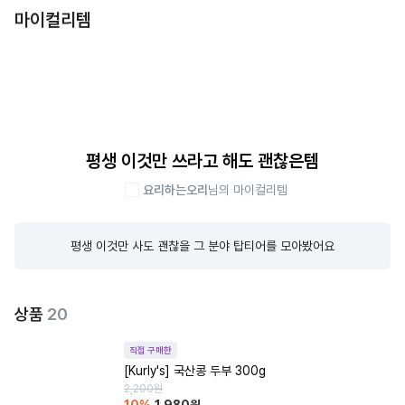
마이컬리템
평생 이것만 쓰라고 해도 괜찮은템
요리하는오리
님의 마이컬리템
평생 이것만 사도 괜찮을 그 분야 탑티어를 모아봤어요
상품
20
직접 구매한
[Kurly's] 국산콩 두부 300g
2,200
원