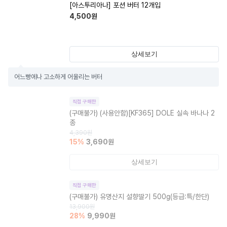
[아스투리아나] 포션 버터 12개입
4,500
원
상세보기
어느빵에나 고소하게 어울리는 버터
직접 구매한
(구매불가)
(사용안함)[KF365] DOLE 실속 바나나 2
종
4,390
원
15
%
3,690
원
상세보기
직접 구매한
(구매불가)
유명산지 설향딸기 500g(등급:특/한단)
13,900
원
28
%
9,990
원