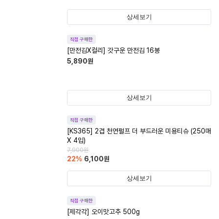
상세보기
직접 구매한
[만전김X컬리] 갓구운 만전김 16봉
5,890
원
상세보기
직접 구매한
[KS365] 2겹 천연펄프 더 부드러운 미용티슈 (250매
X 4입)
7,900
원
22
%
6,100
원
상세보기
직접 구매한
[제각각] 오이맛고추 500g