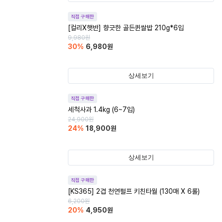
직접 구매한
[컬리X햇반] 향긋한 골든퀸쌀밥 210g*6입
9,980
원
30
%
6,980
원
상세보기
직접 구매한
세척사과 1.4kg (6~7입)
24,900
원
24
%
18,900
원
상세보기
직접 구매한
[KS365] 2겹 천연펄프 키친타월 (130매 X 6롤)
6,200
원
20
%
4,950
원