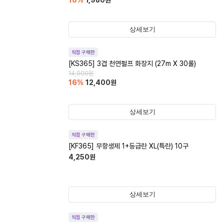
10
%
1,980
원
상세보기
직접 구매한
[KS365] 3겹 천연펄프 화장지 (27m X 30롤)
14,900
원
16
%
12,400
원
상세보기
직접 구매한
[KF365] 무항생제 1+등급란 XL(특란) 10구
4,250
원
상세보기
직접 구매한