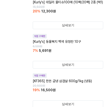
[Kurly's] 데일리 물티슈100매 (10팩/20팩) 2종 (택1)
15,500
원
20
%
12,300
원
상세보기
직접 구매한
[Kurly's] 동물복지 백색 유정란 10구
6,120
원
7
%
5,691
원
상세보기
직접 구매한
[KF365] 한돈 급냉 삼겹살 600g/1kg (냉동)
20,500
원
19
%
16,500
원
상세보기