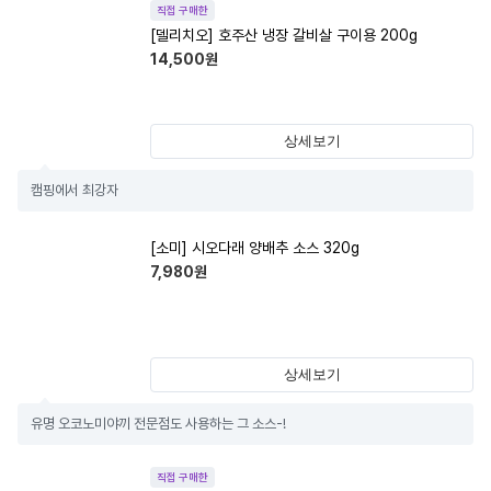
직접 구매한
[델리치오] 호주산 냉장 갈비살 구이용 200g
14,500
원
상세보기
캠핑에서 최강자
[소미] 시오다래 양배추 소스 320g
7,980
원
상세보기
유명 오코노미야끼 전문점도 사용하는 그 소스-!
직접 구매한