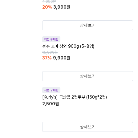
4,990
원
20
%
3,990
원
상세보기
직접 구매한
성주 꼬마 참외 900g (5~8입)
15,900
원
37
%
9,900
원
상세보기
직접 구매한
[Kurly's] 국산콩 2컵두부 (150g*2컵)
2,500
원
상세보기