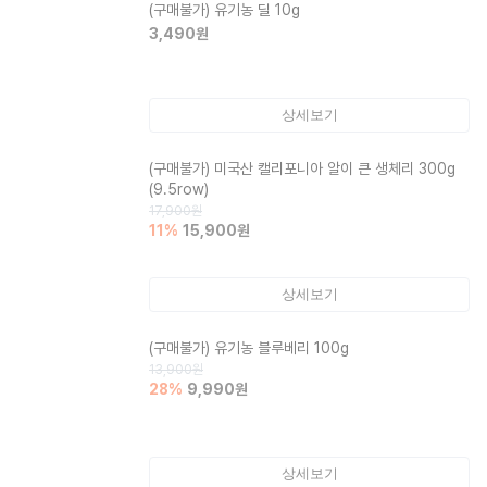
(구매불가)
유기농 딜 10g
3,490
원
상세보기
(구매불가)
미국산 캘리포니아 알이 큰 생체리 300g
(9.5row)
17,900
원
11
%
15,900
원
상세보기
(구매불가)
유기농 블루베리 100g
13,900
원
28
%
9,990
원
상세보기