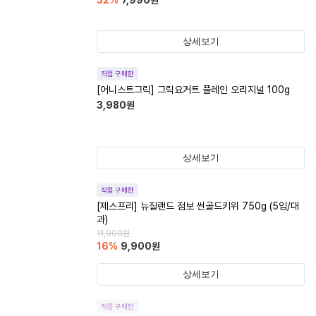
32
%
7,990
원
상세보기
직접 구매한
[어니스트그릭] 그릭요거트 플레인 오리지널 100g
3,980
원
상세보기
직접 구매한
[제스프리] 뉴질랜드 점보 썬골드키위 750g (5입/대
과)
11,900
원
16
%
9,900
원
상세보기
직접 구매한