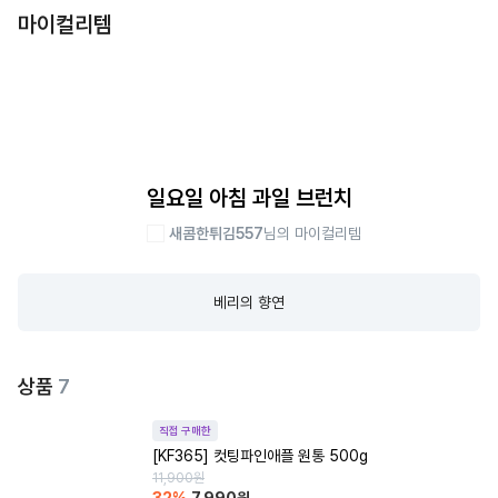
마이컬리템
일요일 아침 과일 브런치
새콤한튀김557
님의 마이컬리템
베리의 향연
상품
7
직접 구매한
[KF365] 컷팅파인애플 원통 500g
11,900
원