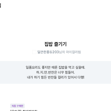
템
집밥 즐기기
달큰한퐁듀203
님의 마이컬리템
일품요리도 좋지만 때론 집밥을 먹고 싶을때.

하.지.만.반찬은 너무 힘들어.

내가 하기 힘든 반찬들 컬리가 있어서 다행!
직접 구매한