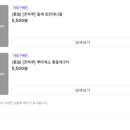
직접 구매한
(품절)
[온하루] 들깨 토란대나물
5,500
원
on
상세보기
직접 구매한
(품절)
[온하루] 뿌리채소 통들깨구이
5,500
원
on
상세보기
이내 구매한 상품에 배지가 표시됩니다.