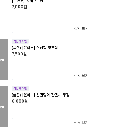
[온하루] 황태채무침
7,000
원
상세보기
직접 구매한
(품절)
[온하루] 섭산적 장조림
7,500
원
on
상세보기
직접 구매한
(품절)
[온하루] 감말랭이 잔멸치 무침
6,000
원
on
상세보기