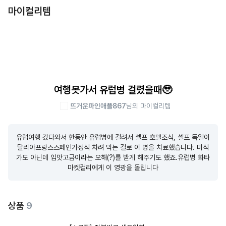
마이컬리템
여행못가서 유럽병 걸렸을때🥹
뜨거운파인애플867
님의 마이컬리템
유럽여행 갔다와서 한동안 유럽병에 걸려서 셀프 호텔조식, 셀프 독일이
탈리아프랑스스페인가정식 차려 먹는 걸로 이 병을 치료했습니다. 미식
가도 아닌데 입맛고급이라는 오해(?)를 받게 해주기도 했죠.유럽병 화타 
마켓컬리에게 이 영광을 돌립니다
상품
9