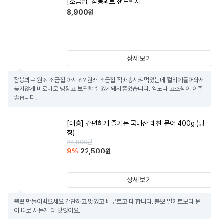
[소금집] 잠봉뵈르 샌드위치
8,900
원
상세보기
잠봉뵈르 원조 소금집.아시죠? 원래 소금집 직배송시켜먹었는데 컬리에들어와서 
늦지않게 바로바로 냉장고 보관할수 있게돼서좋았습니다. 염도나 고소함이 아주 
좋습니다.
[대흥] 간편하게 즐기는 국내산 데친 문어 400g (냉
장)
24,900
원
9
%
22,500
원
상세보기
뽈뽀 만들어먹으세요 간단하고 맛있고 배부르고 다 합니다. 뽈뽀 밀키트보다 문
어 따로 사는게 더 맛있어요.