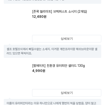
[존쿡 델리미트] 브렉퍼스트 소시지 (2개입)
12,480
원
상세보기
셀프 호텔조식에서 빠질수없는 소세지. 이거랑 계란프라이랑 해쉬브라운이랑 샐
러드 있으면 뚝딱이죠.
[팜에이트] 친환경 유러피안 샐러드 130g
4,990
원
상세보기
이름이 유러피안이라는 이유 하나만으로 나에게 몇번의 픽을 당했음. 양이 많고 