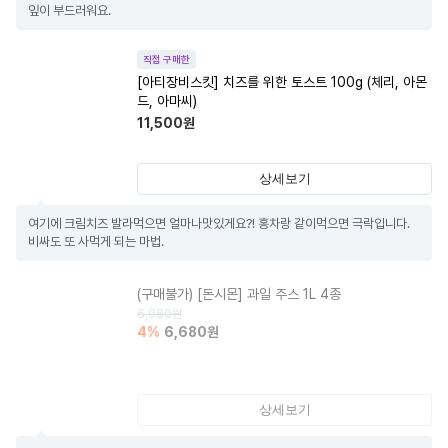
잎이 부드러워요.
직접 구매한
[아티장비스킷] 치즈를 위한 토스트 100g (체리, 아몬
드, 아마씨)
11,500
원
상세보기
여기에 크림치즈 발라먹으면 얼마나맛있게요?! 홍차랑 같이먹으면 극락입니다. 
비싸도 또 사먹게 되는 마법.
(구매불가)
[돈시몬] 과일 주스 1L 4종
6,980
원
4
%
6,680
원
상세보기