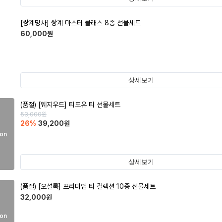
[쌍계명차] 쌍계 마스터 클래스 8종 선물세트
60,000
원
상세보기
(품절)
[웨지우드] 티포유 티 선물세트
53,000
원
26
%
39,200
원
on
상세보기
(품절)
[오설록] 프리미엄 티 컬렉션 10종 선물세트
32,000
원
on