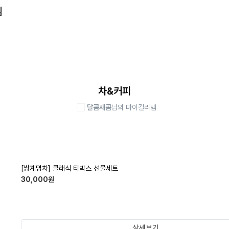
템
차&커피
달콤새콤
님의 마이컬리템
[쌍계명차] 클래식 티박스 선물세트
30,000
원
상세보기