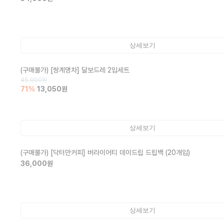
상세보기
(구매불가)
[쌍계명차] 달보드레 2입세트
45,000
원
71
%
13,050
원
상세보기
(구매불가)
[닥터만커피] 버라이어티 데이드립 드립백 (20개입)
36,000
원
상세보기