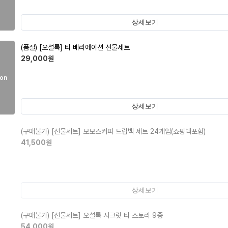
상세보기
(품절)
[오설록] 티 베리에이션 선물세트
29,000
원
on
상세보기
(구매불가)
[선물세트] 모모스커피 드립백 세트 24개입(쇼핑백포함)
41,500
원
상세보기
(구매불가)
[선물세트] 오설록 시크릿 티 스토리 9종
54,000
원