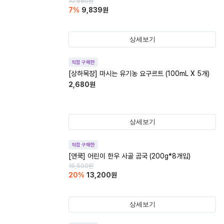
10,580
원
7
%
9,839
원
상세보기
직접 구매한
[상하목장] 마시는 유기농 요구르트 (100mL X 5개)
2,680
원
상세보기
직접 구매한
[앤쿡] 어린이 한우 사골 곰국 (200g*8개입)
16,500
원
20
%
13,200
원
상세보기