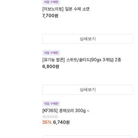
직접 구매한
[이보노이토] 일본 수제 소면
7,700
원
상세보기
직접 구매한
[유기농 팝콘] 스위트/솔티드(90gx 3개입) 2종
6,800
원
상세보기
직접 구매한
[KF365] 훈제오리 300g ~
10,500
원
35
%
6,740
원