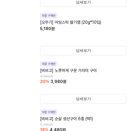
상세보기
직접 구매한
[오뚜기] 아임스틱 딸기잼 (20g*10입)
5,180
원
상세보기
직접 구매한
[비비고] 노릇하게 구운 가자미 구이
4,980
원
20
%
3,980
원
상세보기
직접 구매한
[비비고] 순살 생선구이 6종 (택1)
5,480
원
18
%
4,480
원