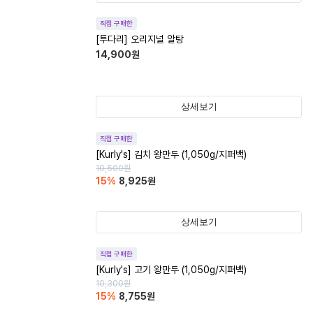
직접 구매한
[투다리] 오리지널 알탕
14,900
원
상세보기
직접 구매한
[Kurly's] 김치 왕만두 (1,050g/지퍼백)
10,500
원
15
%
8,925
원
상세보기
직접 구매한
[Kurly's] 고기 왕만두 (1,050g/지퍼백)
10,300
원
15
%
8,755
원