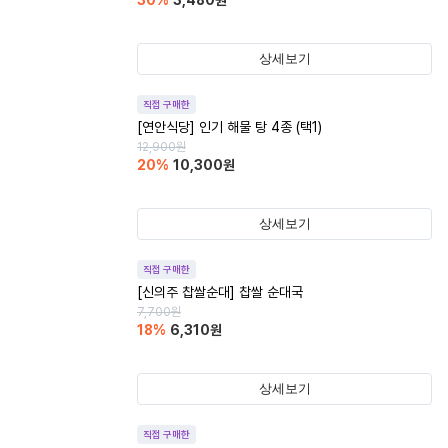
30
%
3,480
원
상세보기
직접 구매한
[연안식당] 인기 해물 탕 4종 (택1)
12,900
원
20
%
10,300
원
상세보기
직접 구매한
[신의주 찹쌀순대] 찹쌀 순대국
7,700
원
18
%
6,310
원
상세보기
직접 구매한