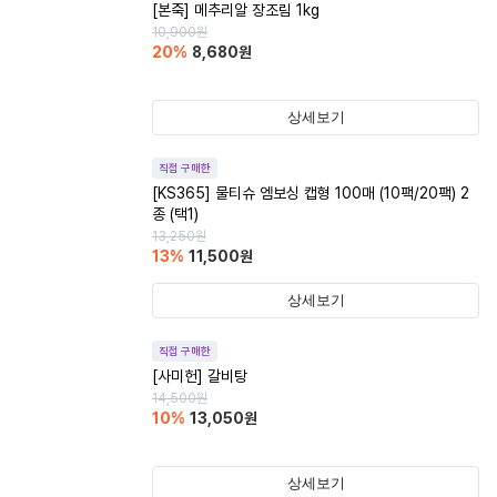
[본죽] 메추리알 장조림 1kg
10,900
원
20
%
8,680
원
상세보기
직접 구매한
[KS365] 물티슈 엠보싱 캡형 100매 (10팩/20팩) 2
종 (택1)
13,250
원
13
%
11,500
원
상세보기
직접 구매한
[사미헌] 갈비탕
14,500
원
10
%
13,050
원
상세보기