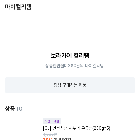
마이컬리템
보라카이 컬리템
상큼한인절미380
님의 마이컬리템
항상 구매하는 제품
상품
10
직접 구매한
[CJ] 만번치댄 사누끼 우동면(230g*5)
4,980
원