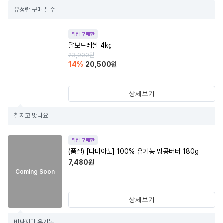
유정란 구매 필수
직접 구매한
달보드레쌀 4kg
23,900
원
14
%
20,500
원
상세보기
찰지고 맛나요
직접 구매한
(품절)
[다미아노] 100% 유기농 땅콩버터 180g
7,480
원
Coming Soon
상세보기
비싸지만 유기농