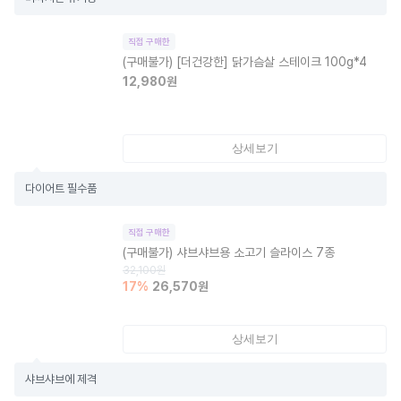
직접 구매한
(구매불가)
[더건강한] 닭가슴살 스테이크 100g*4
12,980
원
상세보기
다이어트 필수품
직접 구매한
(구매불가)
샤브샤브용 소고기 슬라이스 7종
32,100
원
17
%
26,570
원
상세보기
샤브샤브에 제격