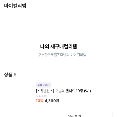
마이컬리템
나의 재구매컬리템
구수한크로플713
님의 마이컬리템
상품
8
직접 구매한
[스윗밸런스] 오늘의 샐러드 10종 (택1)
5,400
원
10
%
4,860
원
상세보기