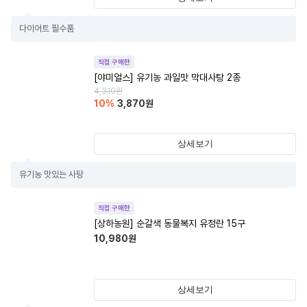
다이어트 필수품
직접 구매한
[야미얼스] 유기농 과일맛 막대사탕 2종
4,310
원
10
%
3,870
원
상세보기
유기농 맛있는 사탕
직접 구매한
[상하농원] 순갈색 동물복지 유정란 15구
10,980
원
상세보기