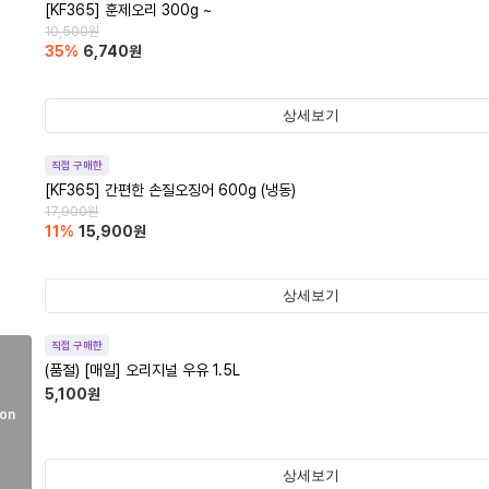
[KF365] 훈제오리 300g ~
10,500
원
35
%
6,740
원
상세보기
직접 구매한
[KF365] 간편한 손질오징어 600g (냉동)
17,900
원
11
%
15,900
원
상세보기
직접 구매한
(품절)
[매일] 오리지널 우유 1.5L
5,100
원
on
상세보기