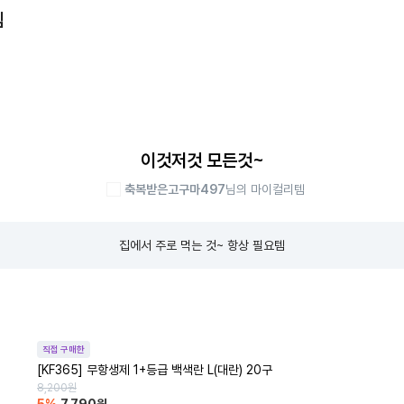
템
이것저것 모든것~
축복받은고구마497
님의 마이컬리템
집에서 주로 먹는 것~ 항상 필요템
직접 구매한
[KF365] 무항생제 1+등급 백색란 L(대란) 20구
8,200
원