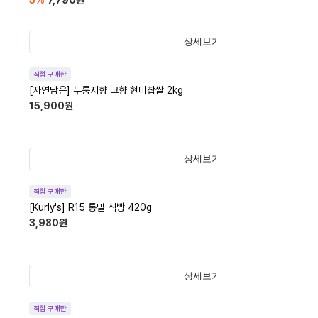
5
%
7,790
원
상세보기
직접 구매한
[자연담은] 누룽지향 고향 현미찹쌀 2kg
15,900
원
상세보기
직접 구매한
[Kurly's] R15 통밀 식빵 420g
3,980
원
상세보기
직접 구매한