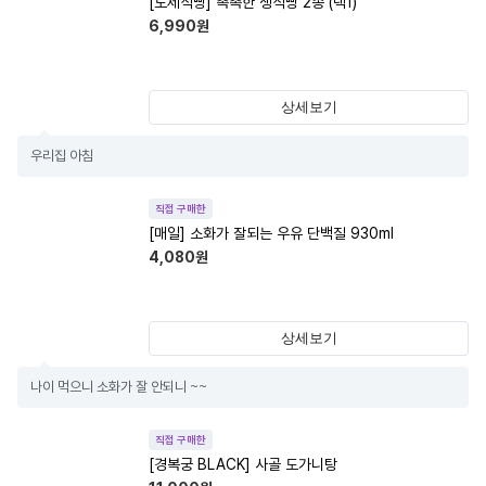
[도제식빵] 촉촉한 생식빵 2종 (택1)
6,990
원
상세보기
우리집 아침
직접 구매한
[매일] 소화가 잘되는 우유 단백질 930ml
4,080
원
상세보기
나이 먹으니 소화가 잘 안되니 ~~
직접 구매한
[경복궁 BLACK] 사골 도가니탕