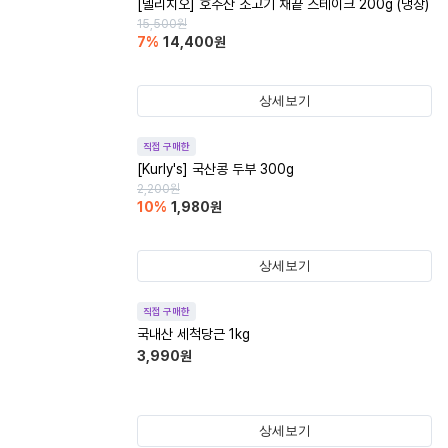
[델리치오] 호주산 소고기 채끝 스테이크 200g (냉장)
15,500
원
7
%
14,400
원
상세보기
직접 구매한
[Kurly's] 국산콩 두부 300g
2,200
원
10
%
1,980
원
상세보기
직접 구매한
국내산 세척당근 1kg
3,990
원
상세보기