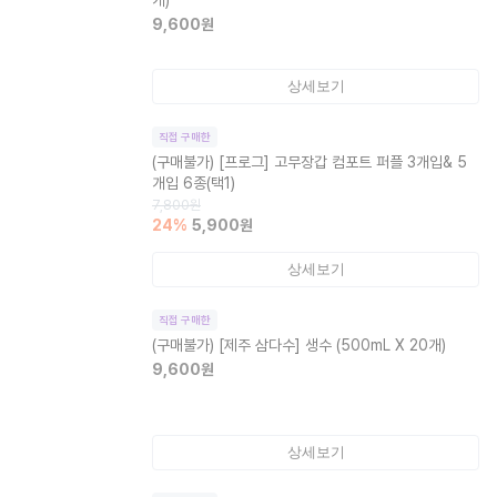
개)
9,600
원
상세보기
직접 구매한
(구매불가)
[프로그] 고무장갑 컴포트 퍼플 3개입& 5
개입 6종(택1)
7,800
원
24
%
5,900
원
상세보기
직접 구매한
(구매불가)
[제주 삼다수] 생수 (500mL X 20개)
9,600
원
상세보기