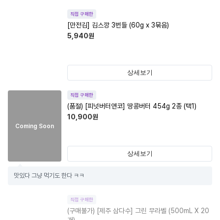
직접 구매한
[만전김] 김스깡 3번들 (60g x 3묶음)
5,940
원
상세보기
직접 구매한
(품절)
[피넛버터앤코] 땅콩버터 454g 2종 (택1)
10,900
원
Coming Soon
상세보기
맛있다 그냥 먹기도 한다 ㅋㅋ
직접 구매한
(구매불가)
[제주 삼다수] 그린 무라벨 (500mL X 20