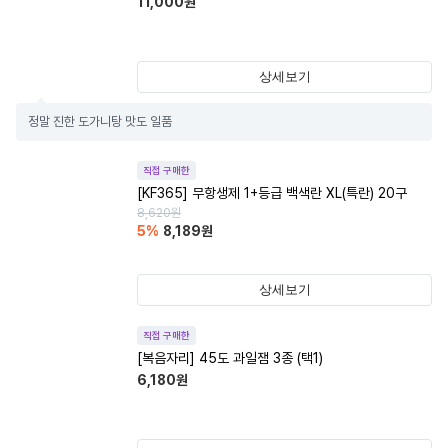
11,000
원
상세보기
정말 진한 도가니탕 맛도 일품
직접 구매한
[KF365] 무항생제 1+등급 백색란 XL(특란) 20구
8,620
원
5
%
8,189
원
상세보기
직접 구매한
[복음자리] 45도 과일잼 3종 (택1)
6,180
원