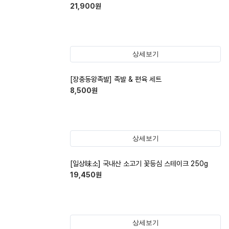
21,900
원
상세보기
[장충동왕족발] 족발 & 편육 세트
8,500
원
상세보기
[일상味소] 국내산 소고기 꽃등심 스테이크 250g
19,450
원
상세보기