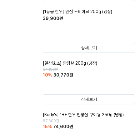
[1등급 한우] 안심 스테이크 200g (냉장)
39,900
원
상세보기
[일상味소] 안창살 200g (냉장)
34,190
원
10
%
30,770
원
상세보기
[Kurly's] 1++ 한우 안창살 구이용 250g (냉장)
87,800
원
15
%
74,600
원