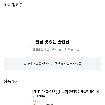
마이컬리템
불금 맛있는 술한잔
한결같은아몬드423
님의 마이컬리템
불금에 주말을 맞이하여 한잔 할수있는 안주들
상품
10
[타임특가10~18시][전통주] 가평잣생막걸리 블랙 (6
도 970mL)
4,500
원