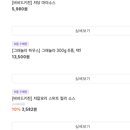
[비비드키친] 저당 마라소스
5,980
원
상세보기
직접 구매한
[그래놀라 하우스] 그래놀라 300g 6종, 택1
13,500
원
상세보기
직접 구매한
[비비드키친] 저칼로리 스위트 칠리 소스
3,980
원
10
%
3,582
원
상세보기