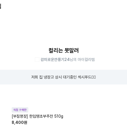
템
컬리는 못말려
감미로운깐풍기24
님의 마이컬리템
저희 집 냉장고 상시 대기중인 섹시푸드❤️‍🔥
직접 구매한
[부침명장] 한입땡초부추전 510g
8,400
원