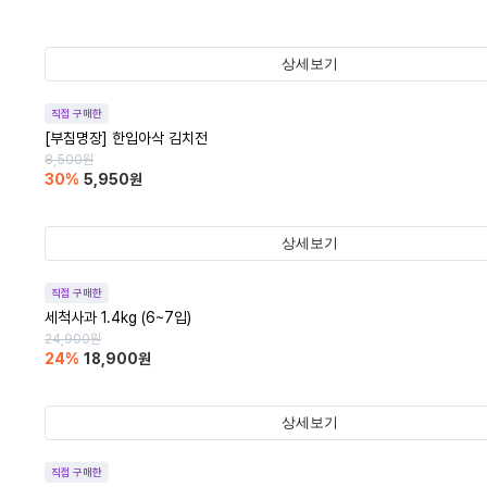
상세보기
직접 구매한
[부침명장] 한입아삭 김치전
8,500
원
30
%
5,950
원
상세보기
직접 구매한
세척사과 1.4kg (6~7입)
24,900
원
24
%
18,900
원
상세보기
직접 구매한