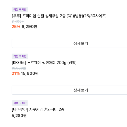
직접 구매한
[우주] 프리미엄 손질 생새우살 2종 (택1)(냉동)(26/30사이즈)
8,400
원
25
%
6,290
원
상세보기
직접 구매한
[KF365] 노르웨이 생연어회 200g (냉장)
19,900
원
21
%
15,600
원
상세보기
직접 구매한
[타마루야] 자쿠키리 혼와사비 2종
5,280
원