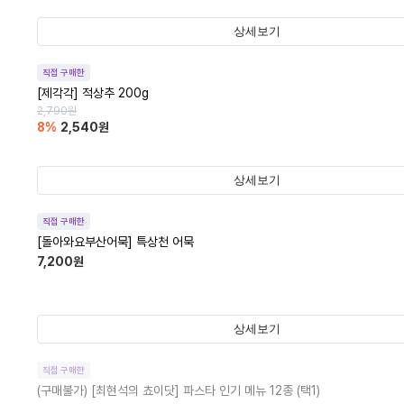
상세보기
직접 구매한
[제각각] 적상추 200g
2,790
원
8
%
2,540
원
상세보기
직접 구매한
[돌아와요부산어묵] 특상천 어묵
7,200
원
상세보기
직접 구매한
(구매불가)
[최현석의 쵸이닷] 파스타 인기 메뉴 12종 (택1)