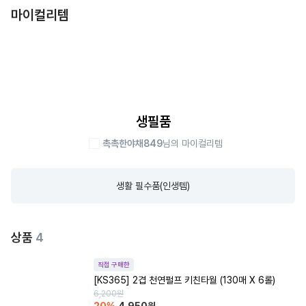
마이컬리템
생필품
촉촉한야채849
님의 마이컬리템
생활 필수품(인생템)
상품
4
직접 구매한
[KS365] 2겹 천연펄프 키친타월 (130매 X 6롤)
6,200
원