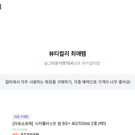
템
뷰티컬리 최애템
싱그러운식빵164
님의 마이컬리템
컬리에서 자주 사용하는 화장품 구매하기, 각종 혜택으로 가격이 너무 좋아요!
직접 구매한
[라로슈포제] 시카플라스트 밤 B5+ 40/100ml 2종 (택1)
41,000
원