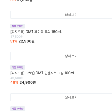
9
%
37,003
원
상세보기
직접 구매한
[피지오겔] DMT 페이셜 크림 150mL
47,500
원
51
%
22,900
원
상세보기
직접 구매한
[피지오겔] 고보습 DMT 인텐시브 크림 100ml
46,500
원
46
%
24,900
원
상세보기
직접 구매한