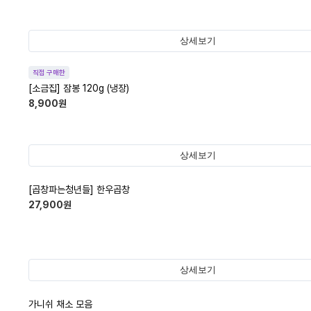
상세보기
직접 구매한
[소금집] 잠봉 120g (냉장)
8,900
원
상세보기
[곱창파는청년들] 한우곱창
27,900
원
상세보기
가니쉬 채소 모음