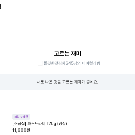
템
고르는 재미
쫄깃한갓김치645
님의 마이컬리템
새로 나온 것들 고르는 재미가 좋네요.
직접 구매한
[소금집] 파스트라미 120g (냉장)
11,600
원