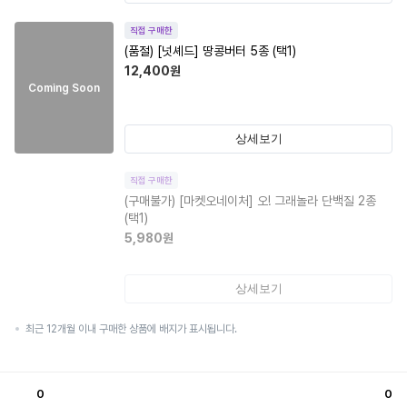
직접 구매한
(품절)
[넛셰드] 땅콩버터 5종 (택1)
12,400
원
Coming Soon
상세보기
직접 구매한
(구매불가)
[마켓오네이처] 오! 그래놀라 단백질 2종
(택1)
5,980
원
상세보기
최근 12개월 이내 구매한 상품에 배지가 표시됩니다.
0
0