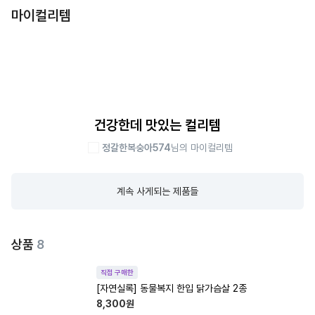
마이컬리템
건강한데 맛있는 컬리템
정갈한복숭아574
님의 마이컬리템
계속 사게되는 제품들
상품
8
직접 구매한
[자연실록] 동물복지 한입 닭가슴살 2종
8,300
원