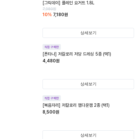
[그릭데이] 플레인 요거트 1.8L
7,980
원
10
%
7,180
원
상세보기
직접 구매한
[폰타나] 저칼로리 저당 드레싱 5종 (택1)
4,480
원
상세보기
직접 구매한
[복음자리] 저칼로리 잼다운잼 2종 (택1)
8,500
원
상세보기