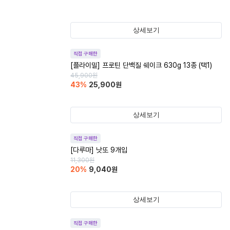
상세보기
직접 구매한
[플라이밀] 프로틴 단백질 쉐이크 630g 13종 (택1)
45,900
원
43
%
25,900
원
상세보기
직접 구매한
[다루마] 낫또 9개입
11,300
원
20
%
9,040
원
상세보기
직접 구매한