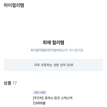
마이컬리템
최애 컬리템
회사밥먹을반찬이없어요
님의 마이컬리템
자주 주문하는 것만 모아 모아!
상품
17
직접 구매한
[쿠즈락] 휴게소 원조 소떡소떡
7,000
원