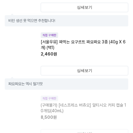
상세보기
비린 생선 못 먹으면 추천합니다!
직접 구매한
[서울우유] 짜먹는 요구르트 짜요짜요 3종 (40g X 6
개) (택1)
2,460
원
상세보기
짜요짜요는 역시 딸기맛
직접 구매한
(구매불가)
[네스프레소 버츄오] 알티시오 커피 캡슐 1
0개입(40mL)
8,500
원