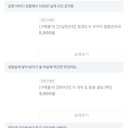
남편 아이디 포함해서 10번은 넘게 시킨 감자탕
직접 구매한
(구매불가)
[진실된손맛] 함경도식 우거지 찹쌀순대국
5,900
원
상세보기
냉동실에 넣어 놨다가 술 마실때 먹으면 맛있어요.
직접 구매한
(구매불가)
[99치킨] 두 마리 & 윙봉 콤보 (택1)
9,900
원
상세보기
에프에 구우면 방금 튀긴 치킨처럼 대박임!