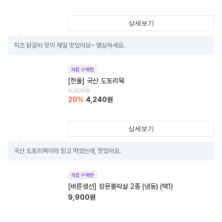
상세보기
치즈 닭갈비 맛이 제일 맛있어요~ 명심하세요.
직접 구매한
[한둘] 국산 도토리묵
5,300
원
20
%
4,240
원
상세보기
국산 도토리묵이라 믿고 먹었는데, 맛있어요.
직접 구매한
[바른생선] 장문볼락살 2종 (냉동) (택1)
9,900
원