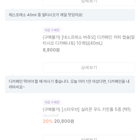
상세보기
에스프레소 40ml 중 알티시오가 제일 맛있어요!
직접 구매한
(구매불가)
[네스프레소 버츄오] 디카페인 커피 캡슐(알
티시오 디카페나토) 10개입(40mL)
8,800
원
상세보기
디카페인 먹어야 할 때 마시기 좋습니다. 오늘 이미 1잔 마셨다면, 디카페인을 내
려마셔요~
직접 구매한
(구매불가)
[스타우브] 실리콘 우드 키친툴 5종 (택1)
26,000
원
20
%
20,800
원
상세보기