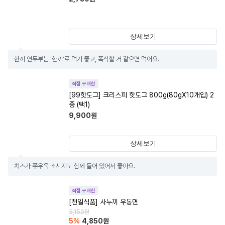
상세보기
한끼 연두부는 ‘한끼’로 먹기 좋고, 폭식할 거 같으면 먹어요.
직접 구매한
[99핫도그] 크리스피 핫도그 800g(80gX10개입) 2
종 (택1)
9,900
원
상세보기
치즈가 쭈우욱 소시지도 함께 들어 있어서 좋아요.
직접 구매한
[천일식품] 사누끼 우동면
5,150
원
5
%
4,850
원