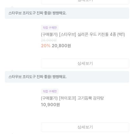
스타우브 조리도구 진짜 좋음! 짱짱해요.
직접 구매한
(구매불가)
[스타우브] 실리콘 우드 키친툴 4종 (택1)
26,000
원
20
%
20,800
원
상세보기
스타우브 조리도구 진짜 좋음! 짱짱해요.
직접 구매한
(구매불가)
[하이포크] 고기듬뿍 감자탕
10,900
원
상세보기