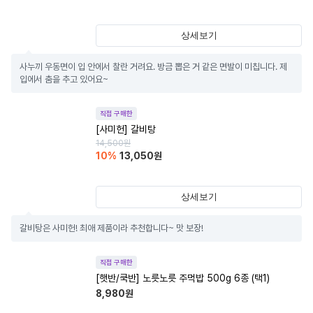
상세보기
사누끼 우동면이 입 안에서 찰란 거려요. 방금 뽑은 거 같은 면발이 미칩니다. 제 
입에서 춤을 추고 있어요~
직접 구매한
[사미헌] 갈비탕
14,500
원
10
%
13,050
원
상세보기
갈비탕은 사미헌! 최애 제품이라 추천합니다~ 맛 보장!
직접 구매한
[햇반/쿡반] 노릇노릇 주먹밥 500g 6종 (택1)
8,980
원