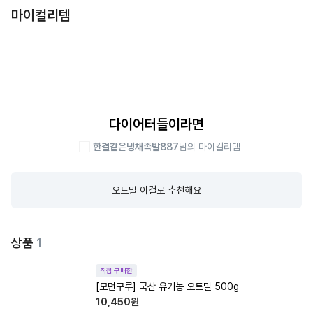
마이컬리템
다이어터들이라면
한결같은냉채족발887
님의 마이컬리템
오트밀 이걸로 추천해요
상품
1
직접 구매한
[모던구루] 국산 유기농 오트밀 500g
10,450
원