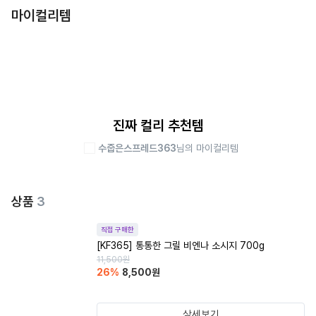
마이컬리템
진짜 컬리 추천템
수줍은스프레드363
님의 마이컬리템
상품
3
직접 구매한
[KF365] 통통한 그릴 비엔나 소시지 700g
11,500
원
26
%
8,500
원
상세보기