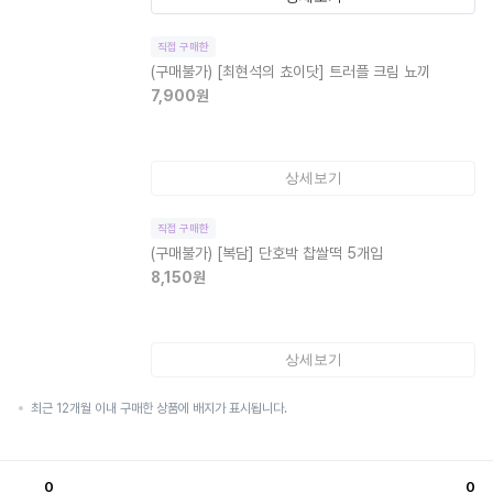
직접 구매한
(구매불가)
[최현석의 쵸이닷] 트러플 크림 뇨끼
7,900
원
상세보기
직접 구매한
(구매불가)
[복담] 단호박 찹쌀떡 5개입
8,150
원
상세보기
최근 12개월 이내 구매한 상품에 배지가 표시됩니다.
0
0