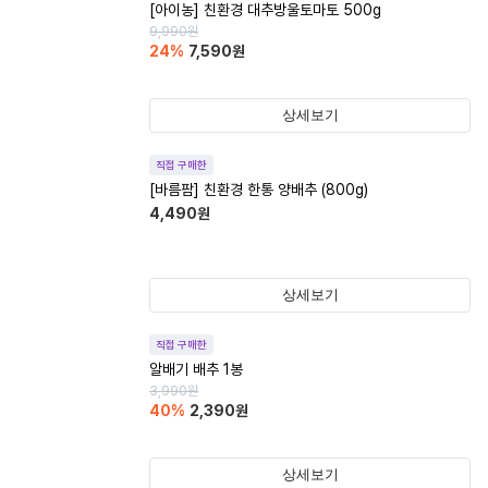
[아이농] 친환경 대추방울토마토 500g
9,990
원
24
%
7,590
원
상세보기
직접 구매한
[바름팜] 친환경 한통 양배추 (800g)
4,490
원
상세보기
직접 구매한
알배기 배추 1봉
3,990
원
40
%
2,390
원
상세보기