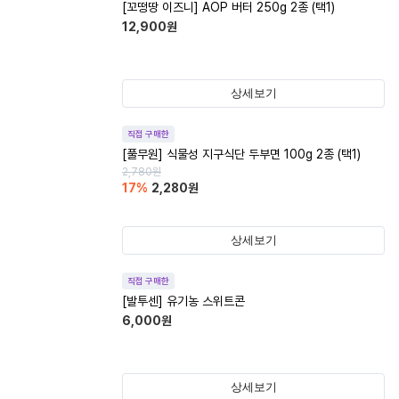
[꼬떵땅 이즈니] AOP 버터 250g 2종 (택1)
12,900
원
상세보기
직접 구매한
[풀무원] 식물성 지구식단 두부면 100g 2종 (택1)
2,780
원
17
%
2,280
원
상세보기
직접 구매한
[발투센] 유기농 스위트콘
6,000
원
상세보기