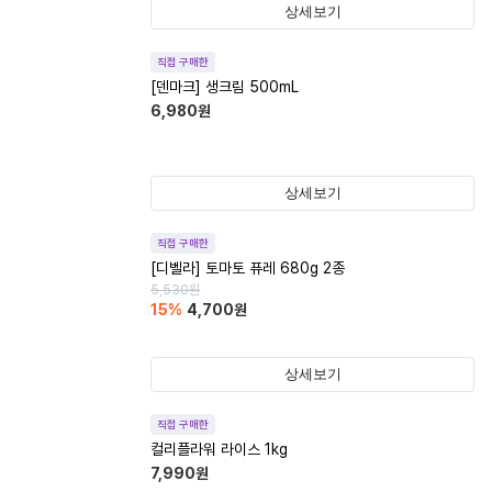
상세보기
직접 구매한
[덴마크] 생크림 500mL
6,980
원
상세보기
직접 구매한
[디벨라] 토마토 퓨레 680g 2종
5,530
원
15
%
4,700
원
상세보기
직접 구매한
컬리플라워 라이스 1kg
7,990
원