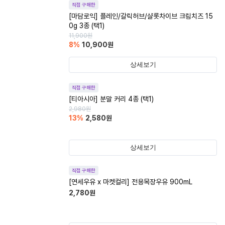
직접 구매한
[마담로익] 플레인/갈릭허브/샬롯차이브 크림치즈 15
0g 3종 (택1)
11,900
원
8
%
10,900
원
상세보기
직접 구매한
[티아시아] 분말 커리 4종 (택1)
2,980
원
13
%
2,580
원
상세보기
직접 구매한
[연세우유 x 마켓컬리] 전용목장우유 900mL
2,780
원