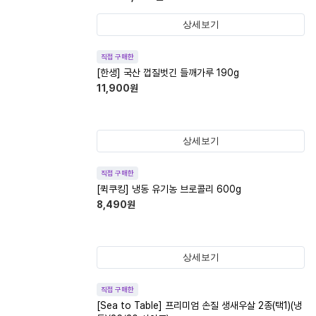
상세보기
직접 구매한
[한생] 국산 껍질벗긴 들깨가루 190g
11,900
원
상세보기
직접 구매한
[퀵쿠킹] 냉동 유기농 브로콜리 600g
8,490
원
상세보기
직접 구매한
[Sea to Table] 프리미엄 손질 생새우살 2종(택1)(냉