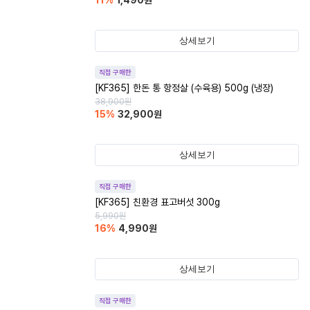
11
%
1,490
원
상세보기
직접 구매한
[KF365] 한돈 통 항정살 (수육용) 500g (냉장)
38,900
원
15
%
32,900
원
상세보기
직접 구매한
[KF365] 친환경 표고버섯 300g
5,990
원
16
%
4,990
원
상세보기
직접 구매한