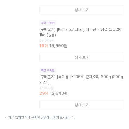
상세보기
직접 구매한
(구매불가)
[Kim's butcher] 미국산 우삼겹 돌돌말이
1kg (냉동)
23,900
원
16
%
19,990
원
상세보기
직접 구매한
(구매불가)
[특가용][KF365] 훈제오리 600g (300g
x 2입)
17,990
원
29
%
12,640
원
상세보기
최근 12개월 이내 구매한 상품에 배지가 표시됩니다.