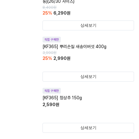
동)(26/30 사이즈)
8,400
원
25
%
6,290
원
상세보기
직접 구매한
[KF365] 뿌리손질 새송이버섯 400g
3,990
원
25
%
2,990
원
상세보기
직접 구매한
[KF365] 청상추 150g
2,590
원
상세보기