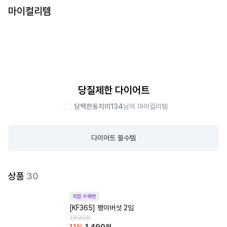
마이컬리템
당질제한 다이어트
담백한동치미134
님의 마이컬리템
다이어트 필수템
상품
30
직접 구매한
[KF365] 팽이버섯 2입
1,690
원