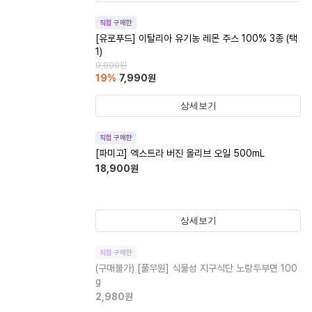
직접 구매한
[유로푸드] 이탈리아 유기농 레몬 주스 100% 3종 (택
1)
9,900
원
19
%
7,990
원
상세보기
직접 구매한
[파미고] 엑스트라 버진 올리브 오일 500mL
18,900
원
상세보기
직접 구매한
(구매불가)
[풀무원] 식물성 지구식단 노랑두부면 100
g
2,980
원