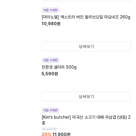
직접 구매한
[마이노멀] 엑스트라 버진 올리브오일 마요네즈 260g
10,980
원
상세보기
직접 구매한
친환경 셀러리 500g
5,590
원
상세보기
직접 구매한
[Kim's butcher] 미국산 소고기 대패 우삼겹 (냉동) 2
종
14,900
원
20
%
11,900
원